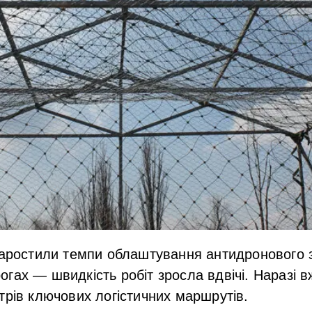
наростили темпи облаштування антидронового 
гах — швидкість робіт зросла вдвічі. Наразі 
трів ключових логістичних маршрутів.