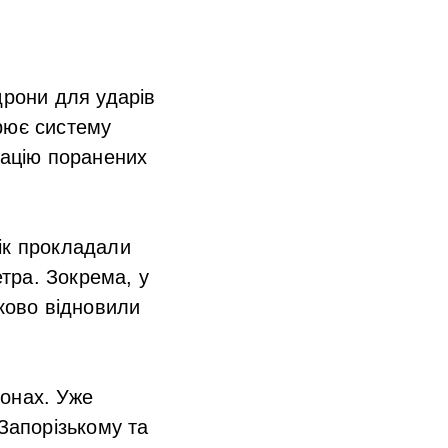
дрони для ударів
рює систему
уацію поранених
ік прокладали
етра. Зокрема, у
тково відновили
іонах. Уже
 Запорізькому та