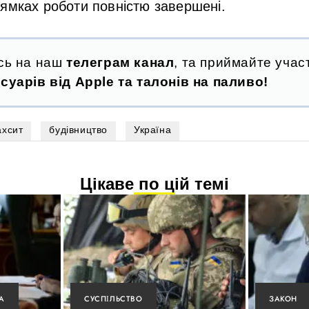
ямках роботи повністю завершені.
сь на наш
телеграм канал
, та приймайте участ
суарів від Apple та талонів на паливо!
ахсит
будівництво
Україна
Цікаве по цій темі
А
СУСПІЛЬСТВО
ЗАКОН