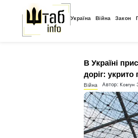
Україна
Війна
Закон
В Україні при
доріг: укрито
Ковтун 
Автор:
Війна