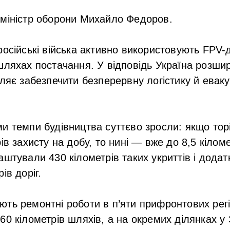
міністр оборони Михайло Федоров.
російські війська активно використовують FPV-
шляхах постачання. У відповідь Україна розши
оляє забезпечити безперервну логістику й евак
и темпи будівництва суттєво зросли: якщо тор
ів захисту на добу, то нині — вже до 8,5 кілом
аштували 430 кілометрів таких укриттів і дода
ів доріг.
ть ремонтні роботи в п’яти прифронтових рег
60 кілометрів шляхів, а на окремих ділянках у