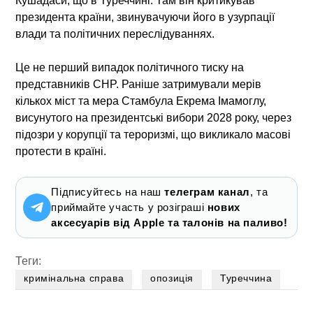
Кушадаси, що в Туреччині. Там він критикував
президента країни, звинувачуючи його в узурпації
влади та політичних переслідуваннях.
Це не перший випадок політичного тиску на
представників CHP. Раніше затримували мерів
кількох міст та мера Стамбула Екрема Імамоглу,
висунутого на президентські вибори 2028 року, через
підозри у корупції та тероризмі, що викликало масові
протести в країні.
Підписуйтесь на наш
телеграм канал
, та
приймайте участь у розіграші
нових
аксесуарів від Apple та талонів на паливо!
Теги:
кримінальна справа
опозиція
Туреччина