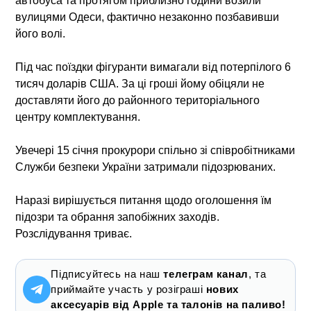
автобуса та протягом приблизно години возили
вулицями Одеси, фактично незаконно позбавивши
його волі.
Під час поїздки фігуранти вимагали від потерпілого 6
тисяч доларів США. За ці гроші йому обіцяли не
доставляти його до районного територіального
центру комплектування.
Увечері 15 січня прокурори спільно зі співробітниками
Служби безпеки України затримали підозрюваних.
Наразі вирішується питання щодо оголошення їм
підозри та обрання запобіжних заходів.
Розслідування триває.
Підписуйтесь на наш
телеграм канал
, та
приймайте участь у розіграші
нових
аксесуарів від Apple та талонів на паливо!