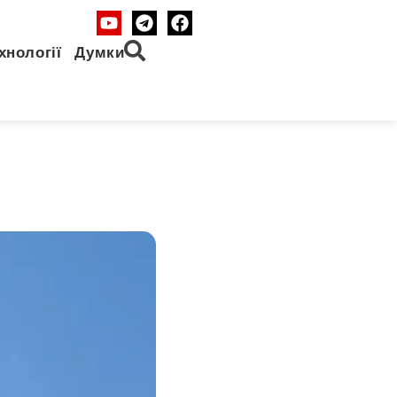
хнології
Думки