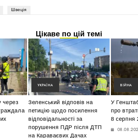
Швеція
Цікаве по цій темі
УКРАЇНА
ВІЙНА
у через
Зеленський відповів на
У Геншта
страждала
петицію щодо посилення
про втрат
них
відповідальності за
8 серпня 
порушення ПДР після ДТП
08.08.20
на Караваєвих Дачах