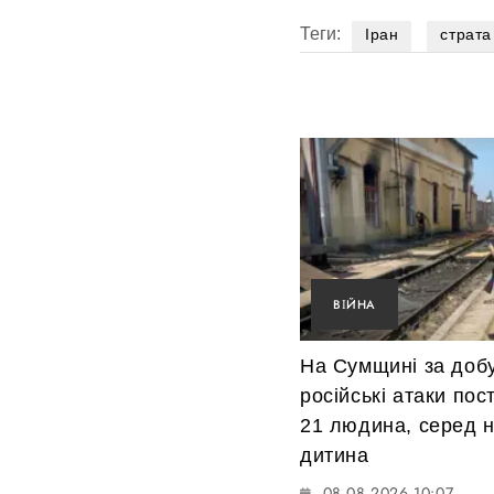
Теги:
Іран
страта
ВІЙНА
На Сумщині за доб
російські атаки по
21 людина, серед 
дитина
08.08.2026 10:07