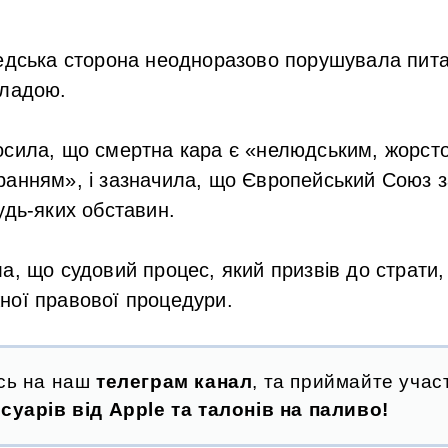
едська сторона неодноразово порушувала пита
владою.
сила, що смертна кара є «нелюдським, жорсто
анням», і зазначила, що Європейський Союз з
удь-яких обставин.
а, що судовий процес, який призвів до страти,
ної правової процедури.
сь на наш
телеграм канал
, та приймайте участ
суарів від Apple та талонів на паливо!