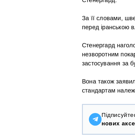
За її словами, шв
перед іранською 
Стенергард наголо
незворотним покар
застосування за б
Вона також заявил
стандартам належ
Підписуйте
нових аксе