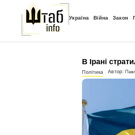
Україна
Війна
Закон
В Ірані страт
Павл
Автор:
Політика