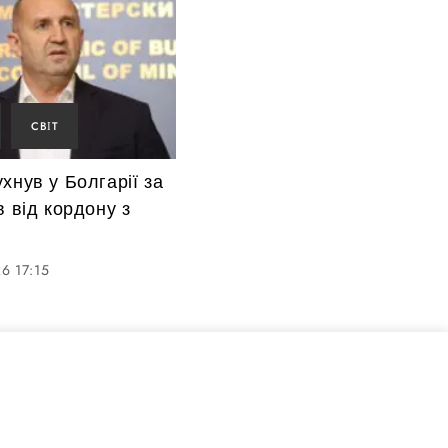
СВІТ
хнув у Болгарії за
в від кордону з
6 17:15