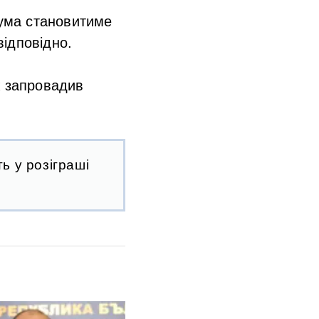
сума становитиме
відповідно.
ж запровадив
ь у розіграші