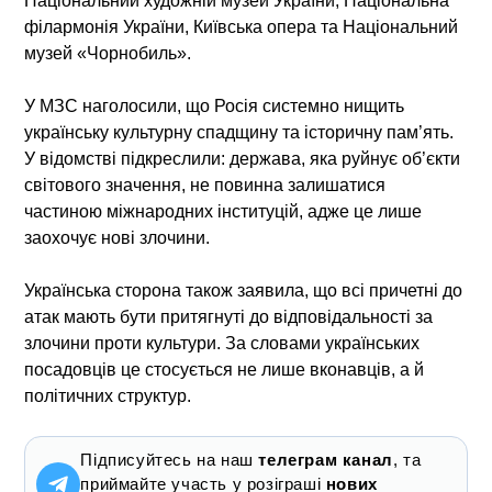
Національний художній музей України, Національна
філармонія України, Київська опера та Національний
музей «Чорнобиль».
У МЗС наголосили, що Росія системно нищить
українську культурну спадщину та історичну пам’ять.
У відомстві підкреслили: держава, яка руйнує об’єкти
світового значення, не повинна залишатися
частиною міжнародних інституцій, адже це лише
заохочує нові злочини.
Українська сторона також заявила, що всі причетні до
атак мають бути притягнуті до відповідальності за
злочини проти культури. За словами українських
посадовців це стосується не лише вконавців, а й
політичних структур.
Підписуйтесь на наш
телеграм канал
, та
приймайте участь у розіграші
нових