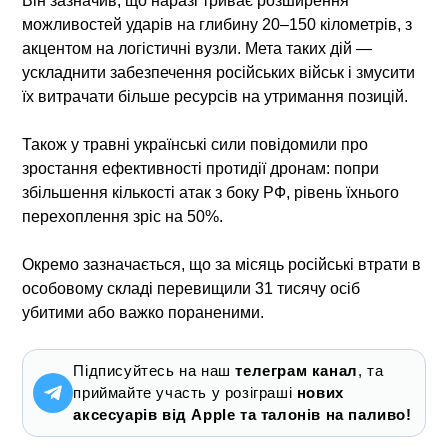
Він зазначив, що наразі триває розширення
можливостей ударів на глибину 20–150 кілометрів, з
акцентом на логістичні вузли. Мета таких дій —
ускладнити забезпечення російських військ і змусити
їх витрачати більше ресурсів на утримання позицій.
Також у травні українські сили повідомили про
зростання ефективності протидії дронам: попри
збільшення кількості атак з боку РФ, рівень їхнього
перехоплення зріс на 50%.
Окремо зазначається, що за місяць російські втрати в
особовому складі перевищили 31 тисячу осіб
убитими або важко пораненими.
Підписуйтесь на наш
телеграм канал
, та
приймайте участь у розіграші
нових
аксесуарів від Apple та талонів на паливо!