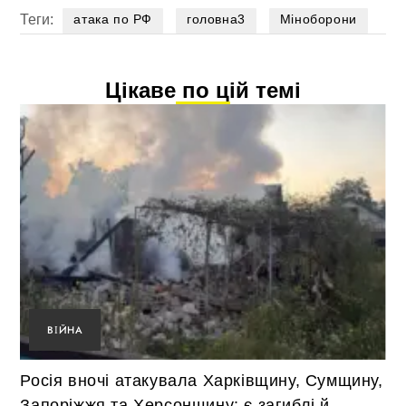
Теги:
атака по РФ
головна3
Міноборони
Цікаве по цій темі
ВІЙНА
Росія вночі атакувала Харківщину, Сумщину,
Запоріжжя та Херсонщину: є загиблі й