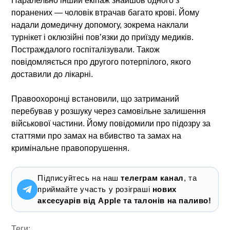
Паралельно інший екіпаж знайшов одного з
поранених — чоловік втрачав багато крові. Йому
надали домедичну допомогу, зокрема наклали
турнікет і оклюзійні пов’язки до приїзду медиків.
Постраждалого госпіталізували. Також
повідомляється про другого потерпілого, якого
доставили до лікарні.
Правоохоронці встановили, що затриманий
перебував у розшуку через самовільне залишення
військової частини. Йому повідомили про підозру за
статтями про замах на вбивство та замах на
кримінальне правопорушення.
Підписуйтесь на наш
телеграм канал
, та
приймайте участь у розіграші
нових
аксесуарів від Apple та талонів на паливо!
Теги: