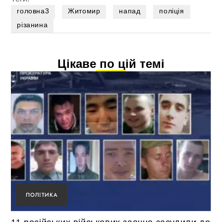
головна3
Житомир
напад
поліція
різанина
Цікаве по цій темі
ПОЛІТИКА