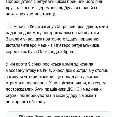
Попрощатися з рятувальником прийшли його рідні,
друзі та колеги. Церемонія відбулася в одній із
пожежних частин столиці.
Тієї ж ночі в Києві загинув 56-річний фельдшер, який
надавав допомогу постраждалим на місці атаки.
Загалом унаслідок повторного удару поранення
дістали четверо медиків і п’ятеро рятувальників,
серед яких був і Олександр Зібров.
У ніч проти 9 січня російська армія здійснила
масовану атаку на Київ. Унаслідок обстрілів у столиці
загинули чотири людини, ще понад два десятки
отримали поранення. У поліції зазначали, що серед
постраждалих були працівники ДСНС і медичних
служб, які перебували на місці удару в момент
повторного обстрілу.
Підписуйтесь на наш
телеграм канал
, та