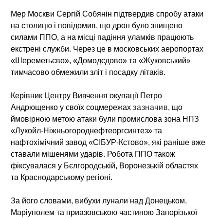
Мер Москви Сергій Собянін підтвердив спробу атаки
на столицю і повідомив, що дрон було знищено
силами ППО, а на місці падіння уламків працюють
екстрені служби. Через це в московських аеропортах
«Шереметьєво», «Домодєдово» та «Жуковський»
тимчасово обмежили зліт і посадку літаків.
Керівник Центру Вивчення окупації Петро
Андрющенко у своїх соцмережах
зазначив
, що
ймовірною метою атаки були промислова зона НПЗ
«Лукойл-Ніжньогороднефтеоргсинтез» та
нафтохімічний завод «СІБУР-Кстово», які раніше вже
ставали мішенями ударів. Робота ППО також
фіксувалася у Бєлгородській, Воронезькій областях
та Краснодарському регіоні.
За його словами, вибухи лунали над Донецьком,
Маріуполем та приазовською частиною Запорізької