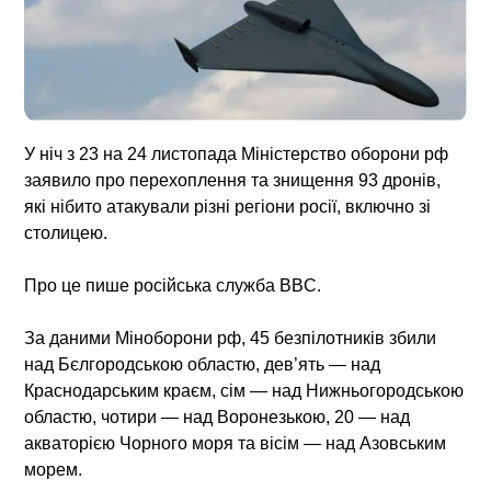
У ніч з 23 на 24 листопада Міністерство оборони рф
заявило про перехоплення та знищення 93 дронів,
які нібито атакували різні регіони росії, включно зі
столицею.
Про це пише російська служба BBC.
За даними Міноборони рф, 45 безпілотників збили
над Бєлгородською областю, дев’ять — над
Краснодарським краєм, сім — над Нижньогородською
областю, чотири — над Воронезькою, 20 — над
акваторією Чорного моря та вісім — над Азовським
морем.