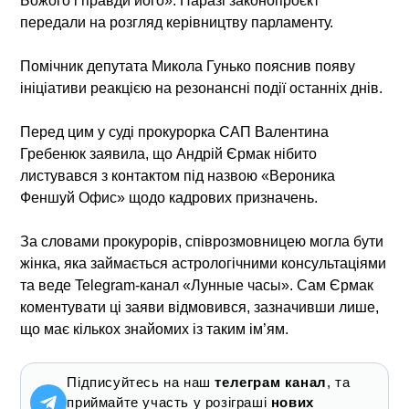
Божого і правди його». Наразі законопроєкт
передали на розгляд керівництву парламенту.
Помічник депутата Микола Гунько пояснив появу
ініціативи реакцією на резонансні події останніх днів.
Перед цим у суді прокурорка САП Валентина
Гребенюк заявила, що Андрій Єрмак нібито
листувався з контактом під назвою «Вероника
Феншуй Офис» щодо кадрових призначень.
За словами прокурорів, співрозмовницею могла бути
жінка, яка займається астрологічними консультаціями
та веде Telegram-канал «Лунные часы». Сам Єрмак
коментувати ці заяви відмовився, зазначивши лише,
що має кількох знайомих із таким ім’ям.
Підписуйтесь на наш
телеграм канал
, та
приймайте участь у розіграші
нових