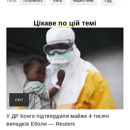
Теги:
головна3
Київ
наркотики
суд
Цікаве по цій темі
СВІТ
У ДР Конго підтвердили майже 4 тисячі
випадків Еболи — Reuters