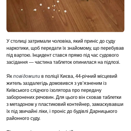
У столиці затримали чоловіка, який приніс до суду
наркотики, щоб передати їх знайомому, що перебував
під вартою. Інцидент стався прямо під час судового
засідання — частина таблеток опинилася на підлозі.
Як
повідомили
в поліції Києва, 44-річний місцевий
житель заздалегідь домовився з ув’язненим із
Київського слідчого ізолятора про передачу
заборонених речовин. Для цього він сховав таблетки
з метадоном у пластиковий контейнер, замаскувавши
їх під звичайні ліки, і проніс до будівлі Дарницького
районного суду.