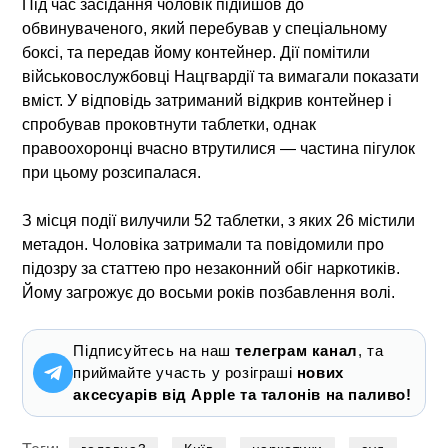
Під час засідання чоловік підійшов до
обвинуваченого, який перебував у спеціальному
боксі, та передав йому контейнер. Дії помітили
військовослужбовці Нацгвардії та вимагали показати
вміст. У відповідь затриманий відкрив контейнер і
спробував проковтнути таблетки, однак
правоохоронці вчасно втрутилися — частина пігулок
при цьому розсипалася.
З місця події вилучили 52 таблетки, з яких 26 містили
метадон. Чоловіка затримали та повідомили про
підозру за статтею про незаконний обіг наркотиків.
Йому загрожує до восьми років позбавлення волі.
Підписуйтесь на наш
телеграм канал
, та
приймайте участь у розіграші
нових
аксесуарів від Apple та талонів на паливо!