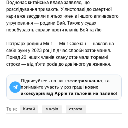
Водночас китайська влада заявляє, що
розслідування тривають. У листопаді до смертної
кари вже засудили п’ятьох членів іншого впливового
угруповання — родини Бай. Також у судах
перебувають справи проти кланів Вей та Лю.
Патріарх родини Мінг — Мінг Сюечан — наклав на
себе руки у 2023 році під час спроби затримання.
Понад 20 інших членів клану отримали тюремні
строки — від п’яти років до довічного ув’язнення.
Підписуйтесь на наш
телеграм канал
, та
приймайте участь у розіграші
нових
аксесуарів від Apple та талонів на паливо!
Теги:
Китай
мафія
страта