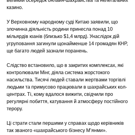
великий осередок онлайн-шахрайства та нелегальних
казино.
У Верховному народному суді Китаю заявили, що
злочинна діяльність родини принесла понад 10
мільярдів юанів (близько $1,4 млрд). Унаслідок дій
угруповання загинули щонайменше 14 громадян КНР,
ще багато людей зазнали поранень.
Слідство встановило, що в закритих комплексах, які
контролювали Мінг, діяла система жорстокого
насильства. Тисячі людей ставали жертвами торгівлі
людьми та примусово працювали в шахрайських кол-
центрах. Ті, кому вдалося вижити, свідчили про
регулярні побиття, катування й атмосферу постійного
терору.
Ці страти стали першими у справах щодо керівників
так званого «шахрайського бізнесу М’янми».