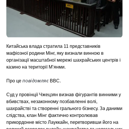
Китайська влада стратила 11 представників
мафіозної родини Мінг, яку визнали винною в
організації масштабної мережі шахрайських центрів і
казино на території М’янми.
Про це
повідомляє
BBC.
Суд у провінції Чжецзян визнав фігурантів винними у
вбивствах, незаконному позбавленні волі,
шахрайстві та створенні грального бізнесу. За даними
слідства, клан Мінг фактично контролював
прикордонне місто Лауккайн, перетворивши його на