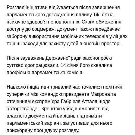
Розгляд ініціативи відбувається після завершення
парламентського дослідження впливу TikTok на
психічне здоров’я неповнолітніх. Окрім обмеження
доступу до соцмереж, документ також передбачає
заборону використання мобільних телефонів у ліцеях
та інші заходи для захисту дітей в онлайн-просторі.
Після зауважень Державної ради законопроєкт
суттєво доопрацювали. 14 січня його схвалила
профільна парламентська комісія.
Навколо ініціативи тривалий час точилися політичні
суперечки між командою президента Макрона та
оточенням експрем’єра Габріеля Атталя щодо
авторства ідеї. Зрештою уряд відмовився від
власного документа й вирішив підтримати
парламентський варіант, запустивши для нього
прискорену процедуру розгляду.