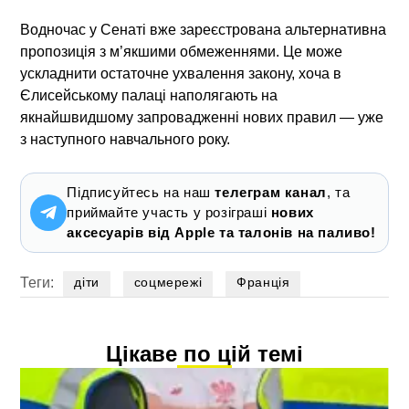
Водночас у Сенаті вже зареєстрована альтернативна
пропозиція з м’якшими обмеженнями. Це може
ускладнити остаточне ухвалення закону, хоча в
Єлисейському палаці наполягають на
якнайшвидшому запровадженні нових правил — уже
з наступного навчального року.
Підписуйтесь на наш
телеграм канал
, та
приймайте участь у розіграші
нових
аксесуарів від Apple та талонів на паливо!
Теги:
діти
соцмережі
Франція
Цікаве по цій темі