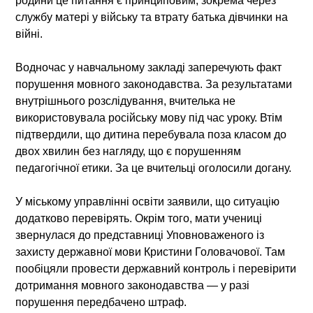
родини це питання є принциповим, зокрема через
службу матері у війську та втрату батька дівчинки на
війні.
Водночас у навчальному закладі заперечують факт
порушення мовного законодавства. За результатами
внутрішнього розслідування, вчителька не
використовувала російську мову під час уроку. Втім
підтвердили, що дитина перебувала поза класом до
двох хвилин без нагляду, що є порушенням
педагогічної етики. За це вчительці оголосили догану.
У міському управлінні освіти заявили, що ситуацію
додатково перевірять. Окрім того, мати учениці
звернулася до представниці Уповноваженого із
захисту державної мови Кристини Головачової. Там
пообіцяли провести державний контроль і перевірити
дотримання мовного законодавства — у разі
порушення передбачено штраф.