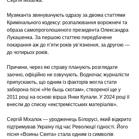
Сергія Міхалка.
Музиканта звинувачують одразу за двома статтями
Кримінального кодексу: розпалювання ворожнечі та
образа самопроголошеного президента Олександра
Лукашенка. За першою статтею передбачене
покарання аж до п’яти років ув’язнення, за другою —
до чотирьох років.
Причини, через які справу планують розглядати
заочно, офіційно не озвучують. Водночас журналісти
припускають, що одним із факторів могла стати
заборона пісні «Не быць скотам», створеної ще у
2011 році на основі вірша Янки Купали. У 2024 році її
внесли до списку «екстремістських матеріалів».
Сергій Міхалок — уродженець Білорусі, який відкрито
підтримував Україну під час Революції гідності. Його
пісня «Воины Света» стала одним із символів