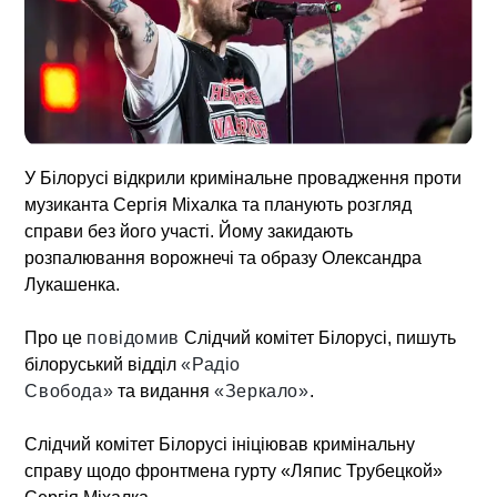
У Білорусі
відкрили кримінальне провадження проти
музиканта Сергія Міхалка та планують розгляд
справи без його участі. Йому закидають
розпалювання ворожнечі та образу Олександра
Лукашенка.
Про це
повідомив
Слідчий комітет Білорусі, пишуть
білоруський відділ
«Радіо
Свобода»
та видання
«Зеркало»
.
Слідчий комітет Білорусі ініціював кримінальну
справу щодо фронтмена гурту «Ляпис Трубецкой»