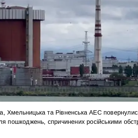
ка, Хмельницька та Рівненська АЕС повернули
ісля пошкоджень, спричинених російськими обс