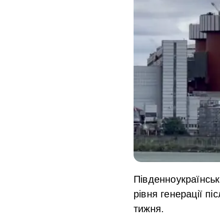
Південноукраїнсь
рівня генерації п
тижня.