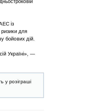
дньостроковій
АЕС із
 ризики для
у бойових дій.
сій Україні», —
ь у розіграші