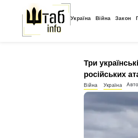
Україна
Війна
Закон
Три українськ
російських а
Авт
Війна
Україна