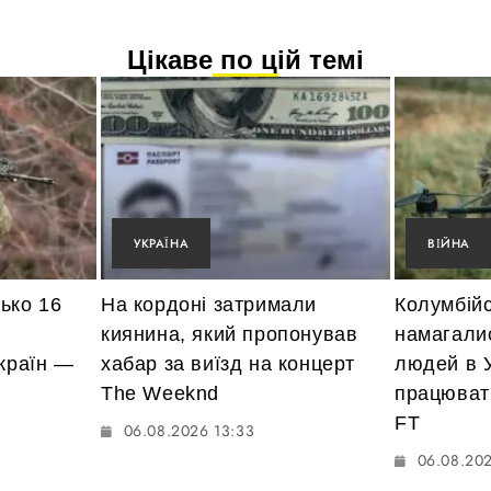
Цікаве по цій темі
УКРАЇНА
ВІЙНА
ько 16
На кордоні затримали
Колумбійс
киянина, який пропонував
намагалис
 країн —
хабар за виїзд на концерт
людей в У
The Weeknd
працюват
FT
06.08.2026 13:33
06.08.202