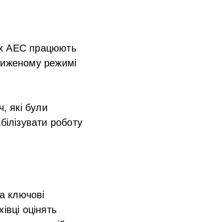
их АЕС працюють
зниженому режимі
, які були
білізувати роботу
.
а ключові
івці оцінять