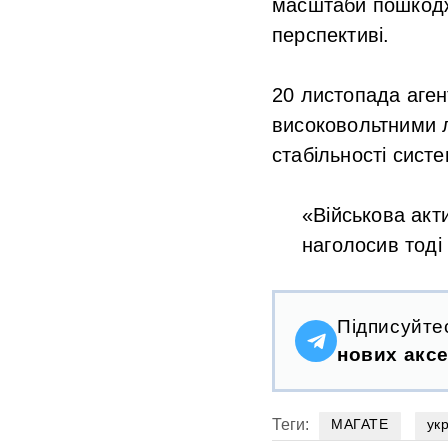
масштаби пошкодж
перспективі.
20 листопада аген
високовольтними л
стабільності сист
«Військова акти
наголосив тоді
Підписуйте
нових аксе
Теги:
МАГАТЕ
ук