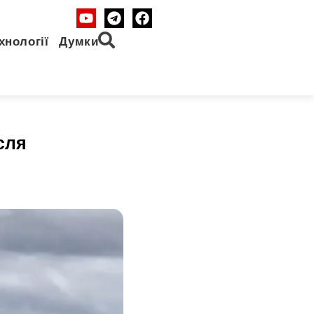
хнології
Думки
сля