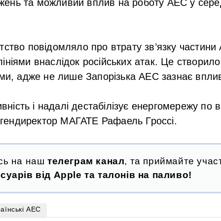
ень та можливий вплив на роботу АЕС у сере
тство повідомляло про втрату зв’язку частини 
ініями внаслідок російських атак. Це створило
еми, адже не лише Запорізька АЕС зазнає вплив
вність і надалі дестабілізує енергомережу по в
 гендиректор МАГАТЕ Рафаель Гроссі.
сь на наш
телеграм канал
, та приймайте участ
суарів від Apple та талонів на паливо!
раїнські АЕС