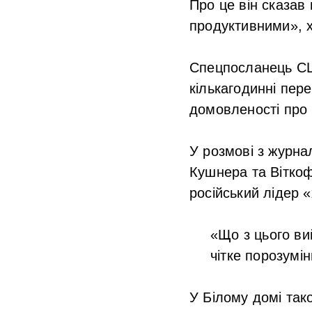
Про це він сказав 
продуктивними», х
Спецпосланець СШ
кількагодинні пе
домовленості про 
У розмові з журна
Кушнера та Віткоф
російський лідер «
«Що з цього ви
чітке порозумі
У Білому домі так