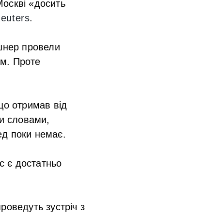
 Москві «досить
euters
.
шнер провели
им. Проте
що отримав від
ми словами,
ред поки немає.
с є достатньо
роведуть зустріч з