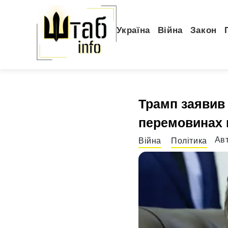
Україна
Війна
Закон
Трамп заявив 
перемовинах щ
Ав
Війна
Політика