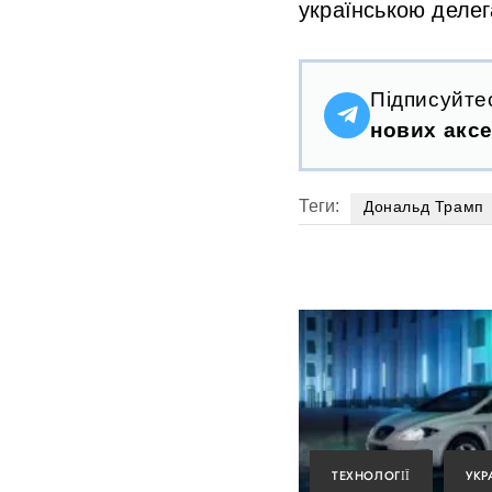
українською делег
Підписуйте
нових аксе
Теги:
Дональд Трамп
ТЕХНОЛОГІЇ
УКР