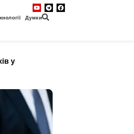
хнології
Думки
ів у