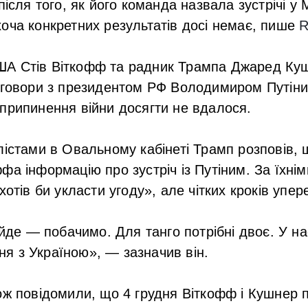
після того, як його команда назвала зустрічі у
оча конкретних результатів досі немає, пише
R
А Стів Віткофф та радник Трампа Джаред Ку
реговори з президентом РФ Володимиром Путін
припинення війни досягти не вдалося.
лістами в Овальному кабінеті Трамп розповів, 
фа інформацію про зустріч із Путіним. За їхні
хотів би укласти угоду», але чітких кроків упе
йде — побачимо. Для танго потрібні двоє. У на
ння з Україною», — зазначив він.
ож повідомили, що 4 грудня Віткофф і Кушнер п