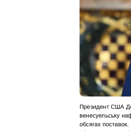
Президент США До
венесуельську нафт
обсягах поставок.