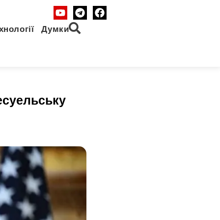
хнології
Думки
есуельську