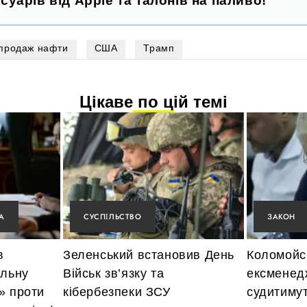
суарів від Apple та талонів на паливо!
продаж нафти
США
Трамп
Цікаве по цій темі
А
СУСПІЛЬСТВО
ЗАКОН
в
Зеленський встановив День
Коломойсь
альну
Військ зв’язку та
ексменед
» проти
кібербезпеки ЗСУ
судитимут