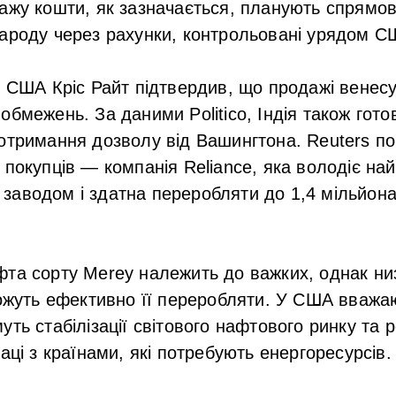
ажу кошти, як зазначається, планують спрямов
ароду через рахунки, контрольовані урядом С
и США Кріс Райт підтвердив, що продажі венес
обмежень. За даними Politico, Індія також гото
отримання дозволу від Вашингтона. Reuters п
 покупців — компанія Reliance, яка володіє най
аводом і здатна переробляти до 1,4 мільйона
та сорту Merey належить до важких, однак низ
можуть ефективно її переробляти. У США вважаю
ть стабілізації світового нафтового ринку та 
аці з країнами, які потребують енергоресурсів.