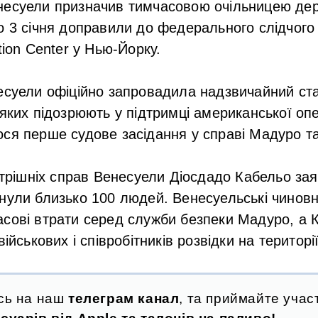
несуели призначив тимчасовою очільницею де
о 3 січня доправили до федерального слідчого
tion Center у Нью-Йорку.
есуели офіційно запровадила надзвичайний ста
яких підозрюють у підтримці американської опер
ся перше судове засідання у справі Мадуро та
нутрішніх справ Венесуели Діосдадо Кабельо за
нули близько 100 людей. Венесуельські чинов
сові втрати серед служби безпеки Мадуро, а 
військових і співробітників розвідки на територ
сь на наш
телеграм канал
, та приймайте участ