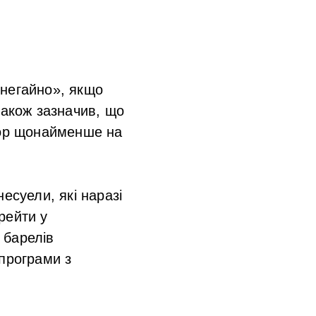
 негайно», якщо
також зазначив, що
тор щонайменше на
есуели, які наразі
рейти у
 барелів
 програми з