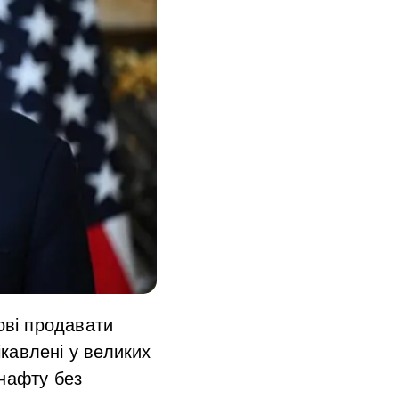
ові продавати
ікавлені у великих
 нафту без