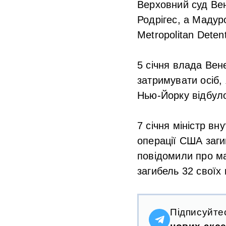
Верховний суд Ве
Родрігес, а Мадур
Metropolitan Deten
5 січня влада Вен
затримувати осіб, 
Нью-Йорку відбуло
7 січня міністр в
операції США заги
повідомили про ма
загибель 32 своїх 
Підписуйте