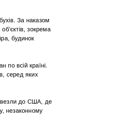
бухів. За наказом
об’єктів, зокрема
йра, будинок
 по всій країні.
в, серед яких
ивезли до США, де
ну, незаконному