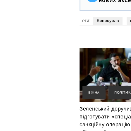
нових аксе
Теги:
Венесуела
ВІЙНА
ПОЛІТИК
Зеленський доручи
підготувати «спеці
санкційну операцію