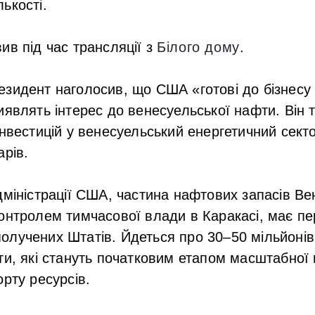
ькості.
ив під час трансляції з
Білого дому
.
зидент наголосив, що США «готові до бізнесу
иявлять інтерес до венесуельської нафти. Він 
інвестицій у венесуельський енергетичний сек
арів.
дміністрації США, частина нафтових запасів Вен
онтролем тимчасової влади в Каракасі, має пе
лучених Штатів. Йдеться про 30–50 мільйонів
ти, які стануть початковим етапом масштабної
орту ресурсів.