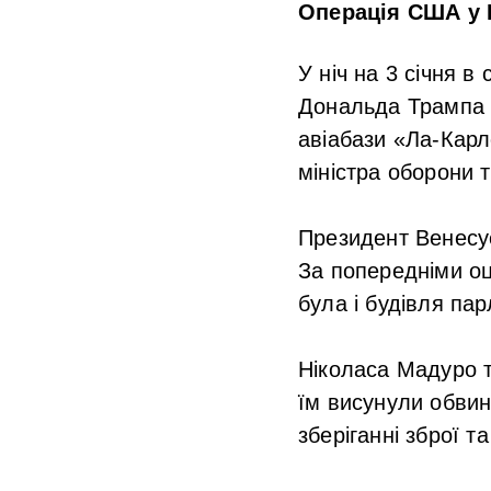
Операція США у 
У ніч на 3 січня в
Дональда Трампа п
авіабази «Ла-Карл
міністра оборони 
Президент Венесуе
За попередніми оц
була і будівля па
Ніколаса Мадуро 
їм висунули обвин
зберіганні зброї т