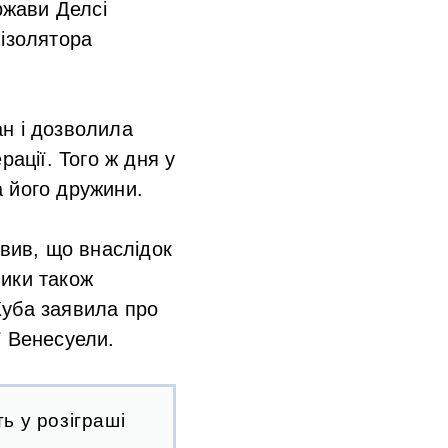
ржави Делсі
 ізолятора
н і дозволила
ації. Того ж дня у
 його дружини.
явив, що внаслідок
ники також
Куба заявила про
ії Венесуели.
ь у розіграші