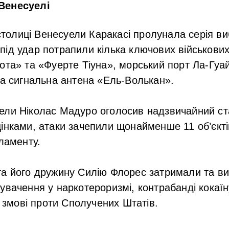
Венесуелі
 столиці Венесуели Каракасі пролунала серія ви
ід удар потрапили кілька ключових військових 
ота» та «Фуерте Тіуна», морський порт Ла-Гуа
та сигнальна антена «Ель-Волькан».
ли Ніколас Мадуро оголосив надзвичайний стан
інками, атаки зачепили щонайменше 11 об’єкті
рламенту.
та його дружину Силію Флорес затримали та в
увачення у наркотероризмі, контрабанді кокаї
а змові проти Сполучених Штатів.