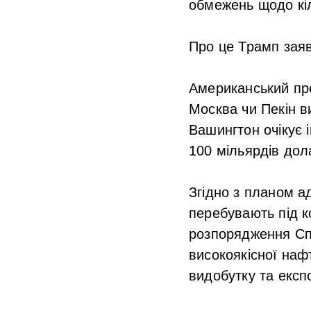
обмежень щодо кіл
Про це Трамп заяв
Американський пре
Москва чи Пекін в
Вашингтон очікує 
100 мільярдів дол
Згідно з планом а
перебувають під к
розпорядження Спо
високоякісної наф
видобутку та експ