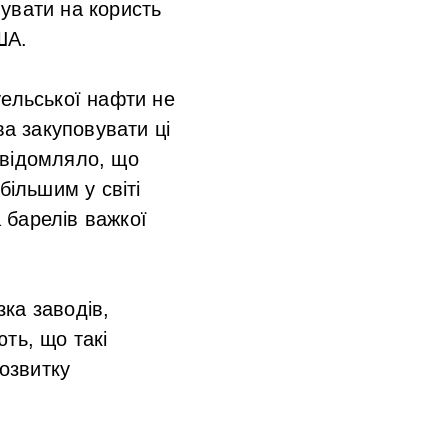
увати на користь
ША.
уельської нафти не
ва закуповувати ці
овідомляло, що
більшим у світі
 барелів важкої
ка заводів,
ть, що такі
розвитку