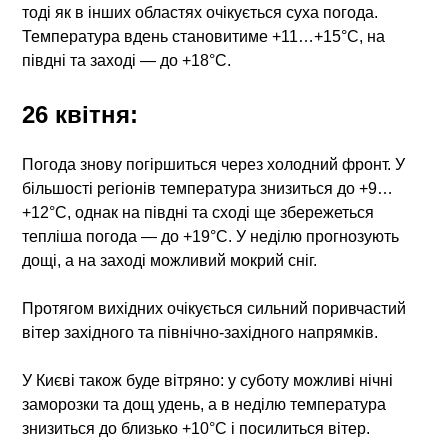
тоді як в інших областях очікується суха погода.
Температура вдень становитиме +11…+15°C, на
півдні та заході — до +18°C.
26 квітня:
Погода знову погіршиться через холодний фронт. У
більшості регіонів температура знизиться до +9…
+12°C, однак на півдні та сході ще збережеться
тепліша погода — до +19°C. У неділю прогнозують
дощі, а на заході можливий мокрий сніг.
Протягом вихідних очікується сильний поривчастий
вітер західного та північно-західного напрямків.
У Києві також буде вітряно: у суботу можливі нічні
заморозки та дощ удень, а в неділю температура
знизиться до близько +10°C і посилиться вітер.