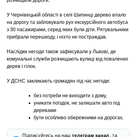
розчищали дороги.
У Чернівецькій області в селі Шипинці дерево впало
на дорогу та заблокувало рух екскурсійного автобуса
з 30 пасажирами, серед яких були діти. Рятувальники
прибрали перешкоду, і ніхто не постраждав.
Наслідки негоди також зафіксували у Львові, де
комунальні служби розчищають вулиці від повалених
дерев і гілок.
У ДСНС закликають громадян під час негоди:
без потреби не виходити з дому,
уникати поїздок, не залишати авто під
деревами
бути особливо обережними на дорогах.
Підписуйтесь на наш
телеграм канал
, та