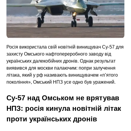
Росія використала свій новітній винищувач Су-57 для
захисту Омського нафтопереробного заводу від
українських далекобійних дронів. Однак результат
виявився для москви палаючим: попри залучення
літака, який у рф називають винищувачем «п’ятого
покоління», Омський НПЗ усе одно був уражений.
Су-57 над Омськом не врятував
НПЗ: росія кинула новітній літак
проти українських дронів