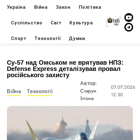
Україна
Війна
Закон
Політика
Суспільство
Світ
Культура
Спорт
Технології
Думки
Су-57 над Омськом не врятував НПЗ:
Defense Express деталізував провал
російського захисту
Автор:
07.07.2026
Старун
Війна
Технології
12:30
Ілона