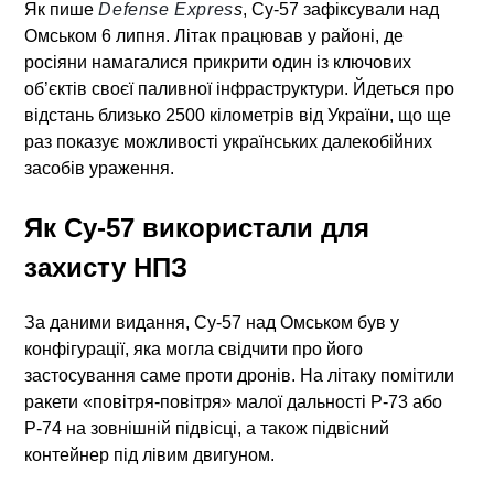
Як пише
Defense Expres
s
, Су-57 зафіксували над
Омськом 6 липня. Літак працював у районі, де
росіяни намагалися прикрити один із ключових
об’єктів своєї паливної інфраструктури. Йдеться про
відстань близько 2500 кілометрів від України, що ще
раз показує можливості українських далекобійних
засобів ураження.
Як Су-57 використали для
захисту НПЗ
За даними видання, Су-57 над Омськом був у
конфігурації, яка могла свідчити про його
застосування саме проти дронів. На літаку помітили
ракети «повітря-повітря» малої дальності Р-73 або
Р-74 на зовнішній підвісці, а також підвісний
контейнер під лівим двигуном.