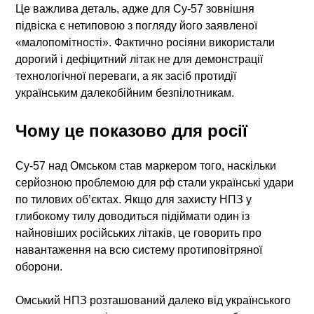
Це важлива деталь, адже для Су-57 зовнішня
підвіска є нетиповою з погляду його заявленої
«малопомітності». Фактично росіяни використали
дорогий і дефіцитний літак не для демонстрації
технологічної переваги, а як засіб протидії
українським далекобійним безпілотникам.
Чому це показово для росії
Су-57 над Омськом став маркером того, наскільки
серйозною проблемою для рф стали українські удари
по тилових об’єктах. Якщо для захисту НПЗ у
глибокому тилу доводиться підіймати один із
найновіших російських літаків, це говорить про
навантаження на всю систему протиповітряної
оборони.
Омський НПЗ розташований далеко від українського