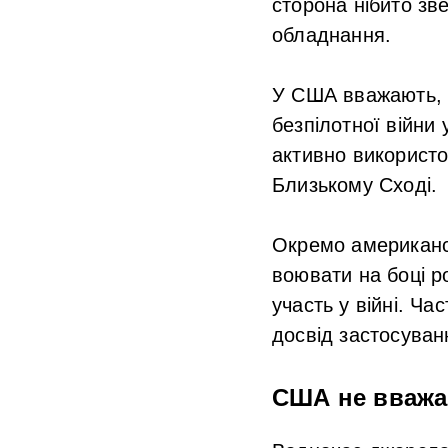
сторона нібито зве
обладнання.
У США вважають, щ
безпілотної війни 
активно використо
Близькому Сході.
Окремо американсь
воювати на боці р
участь у війні. Ч
досвід застосуван
США не вважа