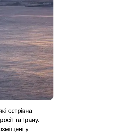
кі острівна
осії та Ірану.
озміщені у