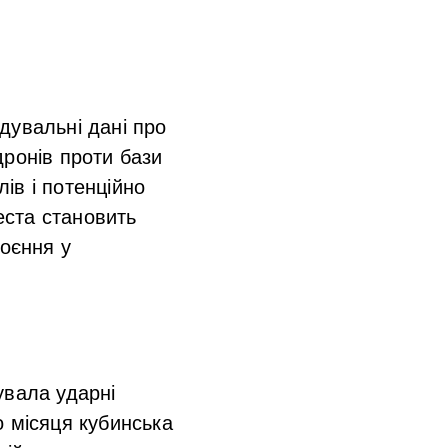
дувальні дані про
дронів проти бази
ів і потенційно
Веста становить
коєння у
увала ударні
го місяця кубинська