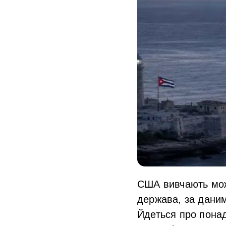
США вивчають можл
держава, за даним
Йдеться про понад 