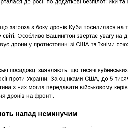
рталася до росії по додаткові безпілотники та 
о загроза з боку дронів Куби посилилася на т
у світі. Особливо Вашингтон звертає увагу на д
вує дрони у протистоянні зі США та їхніми со
кі посадовці заявляють, що тисячі кубинських
осії проти України. За оцінками США, до 5 тися
астина з них могла передавати військовому кері
ня дронів на фронті.
ють напад неминучим