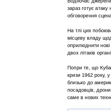
Водночас джерела
зараз готує атаку
обговорення сцена
На тлі цих побою
місцеву владу що
оприлюднити нові 
двох літаків органі
Попри те, що Куба 
кризи 1962 року, 
близько до америк
посадовців, дрони
саме в нових техно