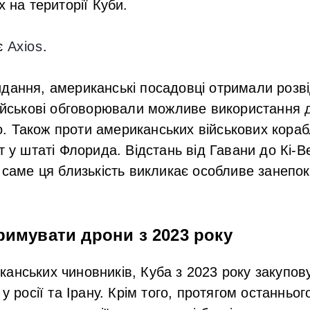
х на території Куби.
є
Axios
.
дання, американські посадовці отримали розві
військові обговорювали можливе використання 
 Також проти американських військових корабл
т у штаті Флорида. Відстань від Гавани до Кі-
і саме ця близькість викликає особливе занепо
римувати дрони з 2023 року
анських чиновників, Куба з 2023 року закупов
 у росії та Ірану. Крім того, протягом останньо