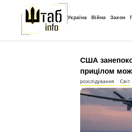
Україна
Війна
Закон
США занепокої
прицілом мож
розслідування
Світ