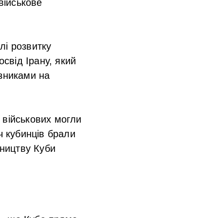
військове
лі розвитку
освід Ірану, який
юзниками на
 військових могли
ч кубинців брали
вництву Куби