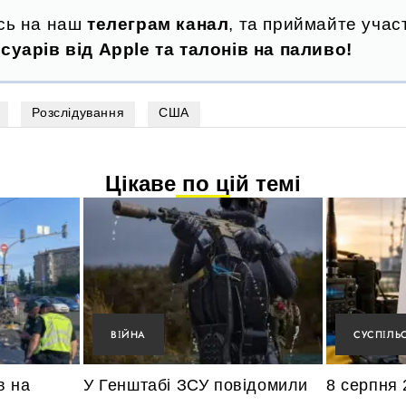
сь на наш
телеграм канал
, та приймайте участ
суарів від Apple та талонів на паливо!
Розслідування
США
Цікаве по цій темі
ВІЙНА
СУСПІЛЬ
в на
У Генштабі ЗСУ повідомили
8 серпня 