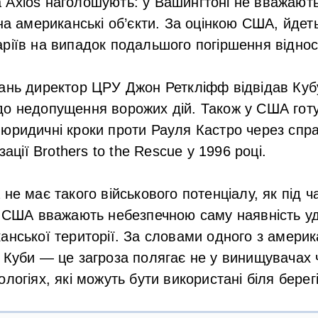
 Axios наголошують: у Вашингтоні не вважают
 на американські об’єкти. За оцінкою США, йде
ріїв на випадок подальшого погіршення віднос
вань директор ЦРУ Джон Реткліфф відвідав Куб
до недопущення ворожих дій. Також у США гот
юридичні кроки проти Рауля Кастро через спра
зації Brothers to the Rescue у 1996 році.
не має такого військового потенціалу, як під ч
у США вважають небезпечною саму наявність уд
анської території. За словами одного з амери
 Куби — це загроза полягає не у винищувачах ч
логіях, які можуть бути використані біля бере