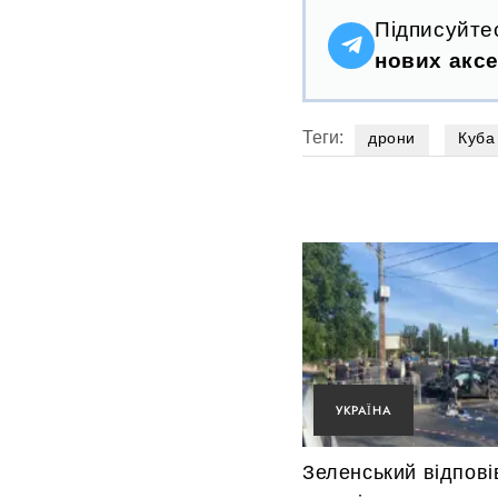
Підписуйте
нових аксе
Теги:
дрони
Куба
УКРАЇНА
Зеленський відпові