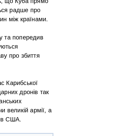
ь, що Куба прямо
ться радше про
ин між країнами.
у та попередив
уються
ву про збиття
ас Карибської
арних дронів так
канських
и великій армії, а
гів США.