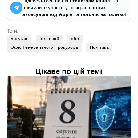
Підписуйтесь на наш
телеграм канал
, та
приймайте участь у розіграші
нових
аксесуарів від Apple та талонів на паливо!
Теги:
Безугла
головна3
дбр
Офіс Генерального Прокурора
Політика
Цікаве по цій темі