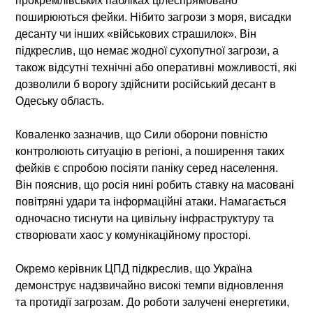
прокремлівських пабліках цілеспрямовано
поширюються фейки. Нібито загрози з моря, висадки
десанту чи інших «військових страшилок». Він
підкреслив, що
немає жодної сухопутної загрози
, а
також відсутні технічні або оперативні можливості, які
дозволили б ворогу здійснити
російський десант в
Одеську область
.
Коваленко зазначив, що Сили оборони повністю
контролюють ситуацію в регіоні, а поширення таких
фейків є спробою посіяти паніку серед населення.
Він пояснив, що росія нині робить ставку на масовані
повітряні удари та інформаційні атаки. Намагається
одночасно тиснути на цивільну інфраструктуру та
створювати хаос у комунікаційному просторі.
Окремо керівник ЦПД підкреслив, що Україна
демонструє надзвичайно високі темпи відновлення
та протидії загрозам. До роботи залучені енергетики,