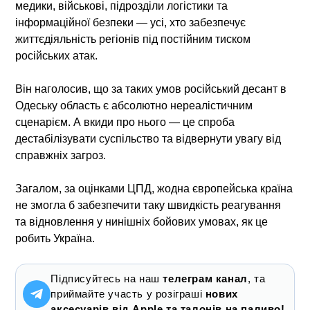
медики, військові, підрозділи логістики та
інформаційної безпеки — усі, хто забезпечує
життєдіяльність регіонів під постійним тиском
російських атак.
Він наголосив, що за таких умов
російський десант в
Одеську область
є абсолютно нереалістичним
сценарієм. А вкиди про нього — це спроба
дестабілізувати суспільство та відвернути увагу від
справжніх загроз.
Загалом, за оцінками ЦПД, жодна європейська країна
не змогла б забезпечити таку швидкість реагування
та відновлення у нинішніх бойових умовах, як це
робить Україна.
Підписуйтесь на наш
телеграм канал
, та
приймайте участь у розіграші
нових
аксесуарів від Apple та талонів на паливо!