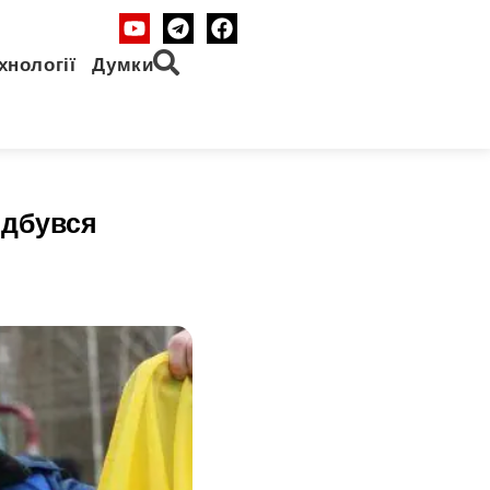
хнології
Думки
ідбувся