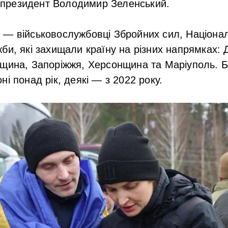
президент Володимир Зеленський.
— військовослужбовці Збройних сил, Національ
би, які захищали країну на різних напрямках: 
щина, Запоріжжя, Херсонщина та Маріуполь. Б
і понад рік, деякі — з 2022 року.