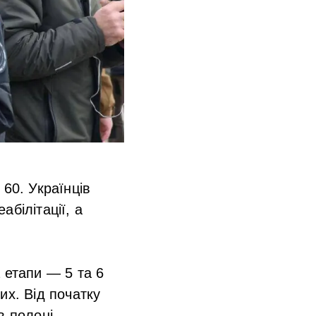
60. Українців
білітації, а
 етапи — 5 та 6
их. Від початку
в полоні