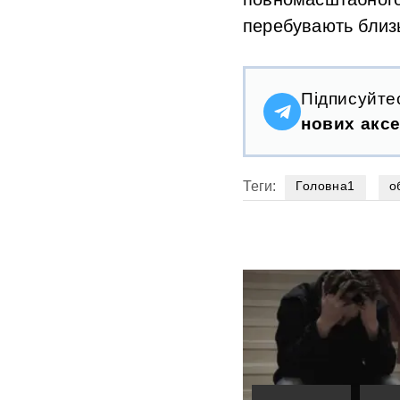
перебувають близь
Підписуйте
нових аксе
Теги:
Головна1
о