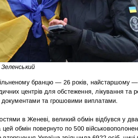
 Зеленський
льненому бранцю — 26 років, найстаршому — 
ичних центрів для обстеження, лікування та реа
ь документами та грошовими виплатами.
остями в Женеві, великий обмін відбувся у два
а цей обмін повернуто по 500 військовополонен
вторгнення Україна звільнила 6922 осіб, нині 