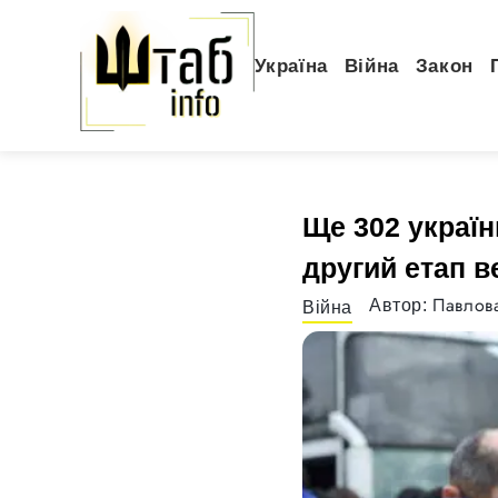
Україна
Війна
Закон
Ще 302 україн
другий етап в
Павлова
Автор:
Війна