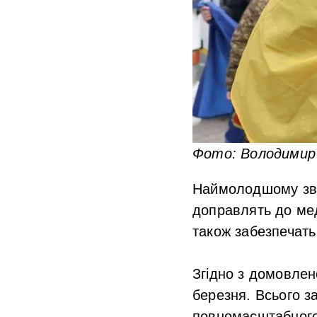
Фото: Володимир
Наймолодшому зві
доправлять до мед
також забезпечат
Згідно з домовлен
березня. Всього з
повномасштабного 