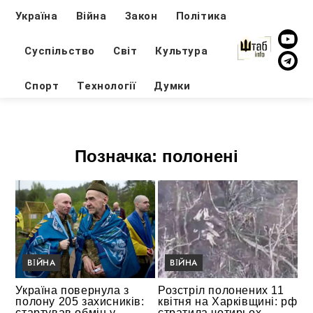
Україна
Війна
Закон
Політика
Суспільство
Світ
Культура
Спорт
Технології
Думки
Позначка:
полонені
ВІЙНА
ВІЙНА
Україна повернула з
Розстріл полонених 11
полону 205 захисників:
квітня на Харківщині: рф
стартував обмін у
стратила чотирьох