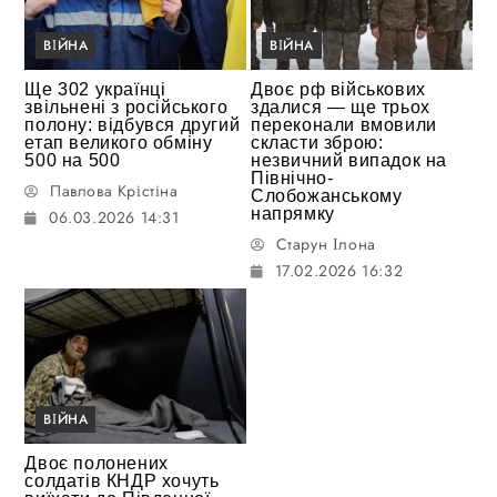
ВІЙНА
ВІЙНА
Ще 302 українці
Двоє рф військових
звільнені з російського
здалися — ще трьох
полону: відбувся другий
переконали вмовили
етап великого обміну
скласти зброю:
500 на 500
незвичний випадок на
Північно-
Павлова Крістіна
Слобожанському
напрямку
06.03.2026 14:31
Старун Ілона
17.02.2026 16:32
ВІЙНА
Двоє полонених
солдатів КНДР хочуть