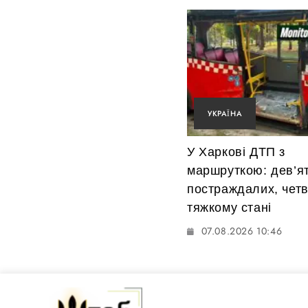
УКРАЇНА
У Харкові ДТП з
маршруткою: дев’я
постраждалих, чет
тяжкому стані
07.08.2026 10:46