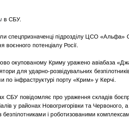
и
в СБУ.
али спецпризначенці підрозділу ЦСО «Альфа» 
я воєнного потенціалу Росії.
сово окупованому Криму уражено авіабаза «Д
тори для ударно-розвідувальних безпілотників
ли по інфраструктурі порту «Крим» у Керчі.
х СБУ повідомляє про ураження складів боєпр
алів у районах Новогригорівки та Червоного, 
 з безпілотниками і роботизованими комплекса