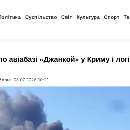
Політика
Суспільство
Світ
Культура
Спорт
Те
о авіабазі «Джанкой» у Криму і логі
Злата
08.07.2026 10:21