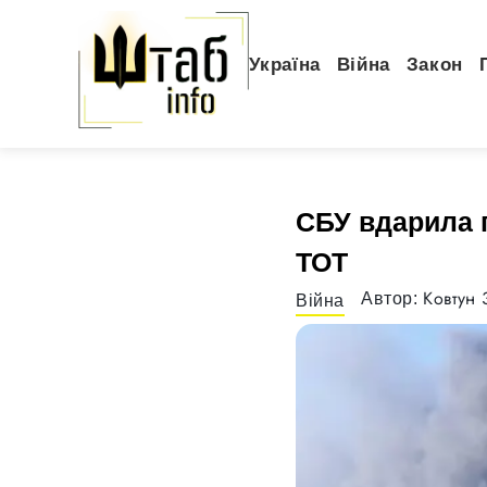
Україна
Війна
Закон
СБУ вдарила п
ТОТ
Ковтун 
Автор:
Війна