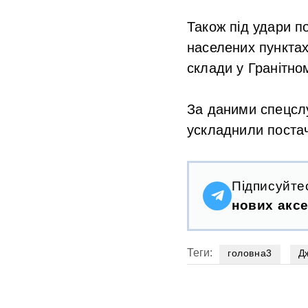
Також під удари п
населених пунктах
склади у Гранітно
За даними спецслу
ускладнили постач
Підписуйте
нових аксе
Теги:
головна3
Д