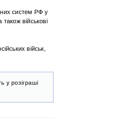
тних систем РФ у
 також військові
сійських військ,
ь у розіграші