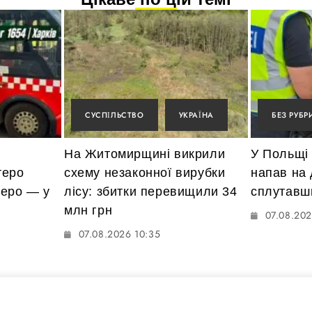
СУСПІЛЬСТВО
УКРАЇНА
БЕЗ РУБР
На Житомирщині викрили
У Польщі 
теро
схему незаконної вирубки
напав на 
веро — у
лісу: збитки перевищили 34
сплутавши
млн грн
07.08.202
07.08.2026 10:35