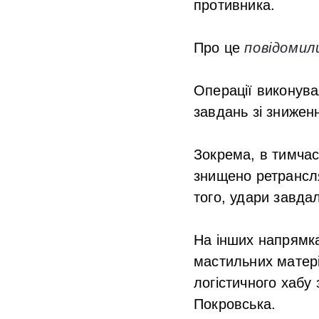
противника.
Про це
повідомил
Операції виконув
завдань зі зниженн
Зокрема, в тимча
знищено ретрансля
того, удари завда
На інших напрямка
мастильних матері
логістичного хабу
Покровська.