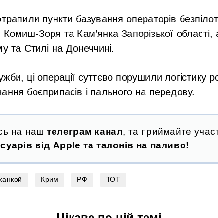
отрапили пункти базування операторів безпіло
 Комиш-Зоря та Кам’янка Запорізької області, а
му та Стилі на Донеччині.
жби, ці операції суттєво порушили логістику ро
ання боєприпасів і пального на передову.
сь на наш
телеграм канал
, та приймайте участ
суарів від Apple та талонів на паливо!
жанкой
Крим
РФ
ТОТ
Цікаве по цій темі