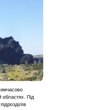
 тимчасово
й областях. Під
підрозділів