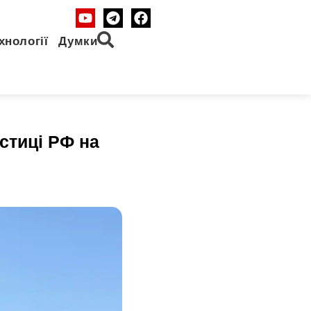
хнології
Думки
стиці РФ на