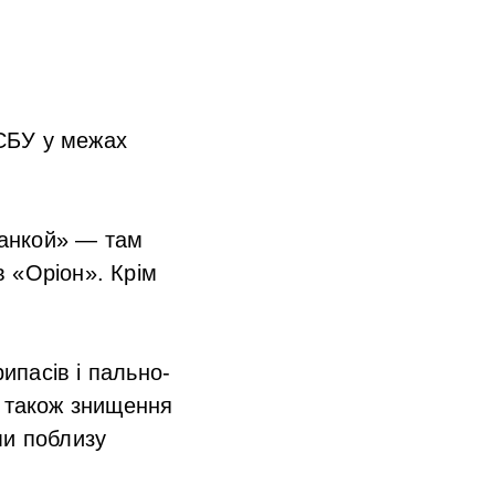
СБУ у межах
жанкой» — там
 «Оріон». Крім
ипасів і пально-
а також знищення
ми поблизу