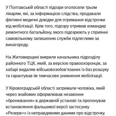
У Полтавській області підозри оголосили трьом
лікарям, які, за інформацією слідства, продавали
фіктивні медичні довідки для отримання відстрочки
від мобілізації. Крім того, підозру отримав командир
ремонтного батальйону, якого підозрюють у сприянні
самовільному залишенню служби підлеглими за
винагороду.
На Житомирщині викрили начальника підрозділу
районного ТЦК, який, за версією правоохоронців, за
хабарі видаляв військовозобов’язаних із баз розшуку
та гарантував їм тимчасове уникнення мобілізації.
У Кіровоградській області затримали чоловіка, який
через знайомих оформлював незаконне
«бронювання» в державній установі та пропонував
встановлення фальшивої версії застосунку
«Резерв+» із неправдивими даними про відстрочку.