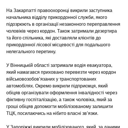
На Закарпатті правоохоронці викрили заступника
начальника відділу прикордонної служби, якого
підозрюють в організації незаконного переправлення
чоловіків через кордон. Також затримали дезертира
та його спільника, які доставляли клієнтів до
прикордонної лісової місцевості для подальшого
нелегального перетину.
У Вінницькій області затримали водія евакуатора,
який намагався приховано перевезти через кордон
військовозобов’язаних у транспортованих
автомобілях. Окремо викрили підприємця, який
обіцяв організувати оформлення інвалідності через
фіктивну госпіталізацію, а також чоловіка, який за
гроші обіцяв допомогти мобілізованому залишити
ТЦК, посилаючись на нібито власні зв’язки.
У Запоріжжі викрили мобілізованого, який, за даними