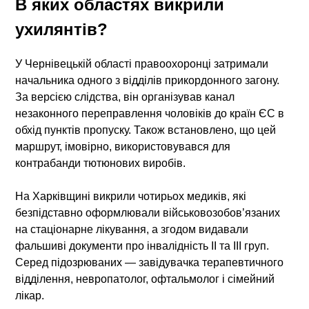
В яких областях викрили
ухилянтів?
У Чернівецькій області правоохоронці затримали
начальника одного з відділів прикордонного загону.
За версією слідства, він організував канал
незаконного переправлення чоловіків до країн ЄС в
обхід пунктів пропуску. Також встановлено, що цей
маршрут, імовірно, використовувався для
контрабанди тютюнових виробів.
На Харківщині викрили чотирьох медиків, які
безпідставно оформлювали військовозобов’язаних
на стаціонарне лікування, а згодом видавали
фальшиві документи про інвалідність ІІ та ІІІ груп.
Серед підозрюваних — завідувачка терапевтичного
відділення, невропатолог, офтальмолог і сімейний
лікар.