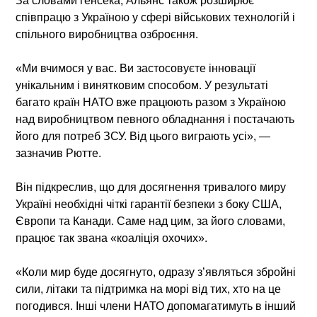
За словами генсека, Альянс також розширює
співпрацю з Україною у сфері військових технологій і
спільного виробництва озброєння.
«Ми вчимося у вас. Ви застосовуєте інновації
унікальним і винятковим способом. У результаті
багато країн НАТО вже працюють разом з Україною
над виробництвом певного обладнання і постачають
його для потреб ЗСУ. Від цього виграють усі», —
зазначив Рютте.
Він підкреслив, що для досягнення тривалого миру
Україні необхідні чіткі гарантії безпеки з боку США,
Європи та Канади. Саме над цим, за його словами,
працює так звана «коаліція охочих».
«Коли мир буде досягнуто, одразу з’являться збройні
сили, літаки та підтримка на морі від тих, хто на це
погодився. Інші члени НАТО допомагатимуть в інший