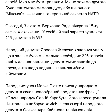
спосіб. Мир має бути тривалим. Ми не хочемо другого
Будапештського меморандуму або ще одного
“Мінська”», — заявив генеральний секретар НАТО.
Сьогодні, 3 лютого, Верховна Рада відкрила 15-ту
сесію IX скликання. У сесійній залі зареєструвалися
219 депутатів із 393.
Народний депутат Ярослав Железняк звернув увагу,
що в залі не було мінімально необхідних 226 голосів,
навіть для направлення депутатських запитів до
президента щодо надання звань загиблим
військовим.
Перед виступом Марка Рютте присягу народного
депутата склав новообраний представник фракції
«Слуга народу» Сергій Карабута. Його зареєструвала
Центральна виборча комісія після смерті народного
депутата Олександра Кабанова та відмови від