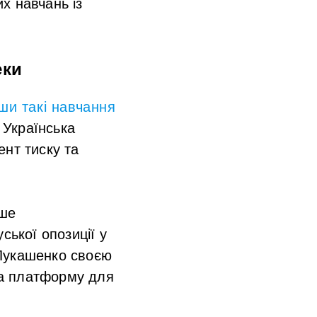
х навчань із
еки
ши такі навчання
Українська
ент тиску та
іше
ської опозиції у
 Лукашенко своєю
на платформу для