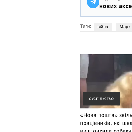
нових аксе
Теги:
війна
Марк 
СУСПІЛЬСТВО
«Нова пошта» звіл
працівників, які ш
виштовхали собаку