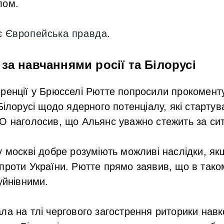
лом.
є
Європейська правда
.
за навчаннями росії та Білорусі
ренції у Брюсселі Рютте попросили прокоменту
Білорусі щодо ядерного потенціалу, які старту
О наголосив, що Альянс уважно стежить за сит
у москві добре розуміють можливі наслідки, я
проти України. Рютте прямо заявив, що в таком
уйнівними.
ла на тлі чергового загострення риторики навк