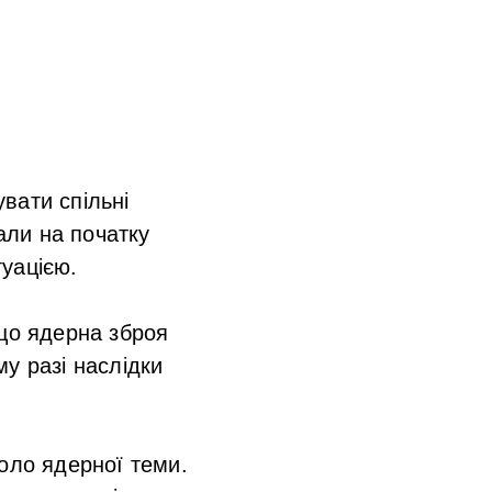
вати спільні
вали на початку
уацією.
кщо ядерна зброя
у разі наслідки
оло ядерної теми.