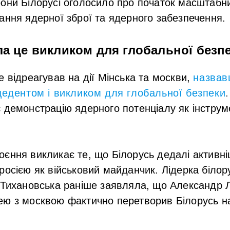
они Білорусі оголосило про початок масштабни
ання ядерної зброї та ядерного забезпечення.
ла це викликом для глобальної безп
е відреагував на дії Мінська та москви,
назвав
едентом і викликом для глобальної безпеки
.
 демонстрацію ядерного потенціалу як інструм
єння викликає те, що Білорусь дедалі активн
росією як військовий майданчик. Лідерка білору
а Тихановська раніше заявляла, що Александр
ею з москвою фактично перетворив Білорусь 
.