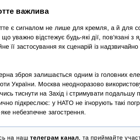
ютте важлива
е є сигналом не лише для кремля, а й для со
що уважно відстежує будь-які дії, пов’язані з 
йне її застосування як сценарій із надзвичайн
рна зброя залишається одним із головних еле
роти України. Москва неодноразово використо
чись тиснути на Захід і стримувати подальшу 
чно підкреслює: у НАТО не ігнорують такі погро
-яке небезпечне загострення.
сь на наш
телеграм канал
, та приймайте участ