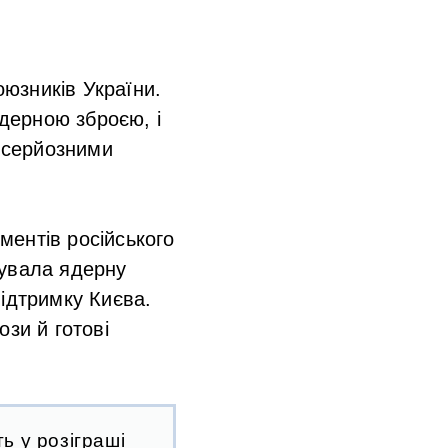
юзників України.
ядерною зброєю, і
о серйозними
ментів російського
вувала ядерну
підтримку Києва.
зи й готові
ь у розіграші