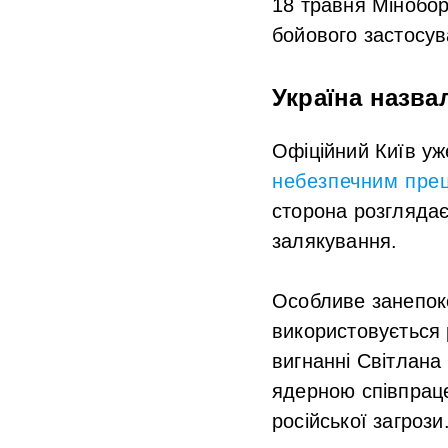
18 травня Мінобор
бойового застосув
Україна назва
Офіційний Київ уж
небезпечним прец
сторона розглядає
залякування.
Особливе занепоко
використовується 
вигнанні Світлан
ядерною співпрац
російської загрози