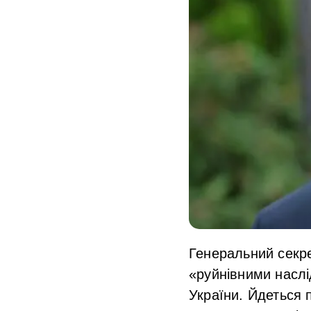
Генеральний секре
«руйнівними насл
України. Йдеться п