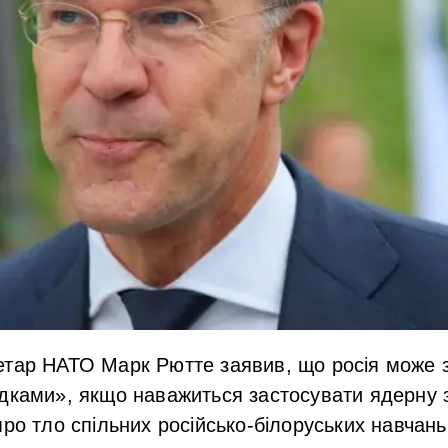
тар НАТО Марк Рютте заявив, що росія може з
ідками», якщо наважиться застосувати ядерну 
ро тло спільних російсько-білоруських навчань,