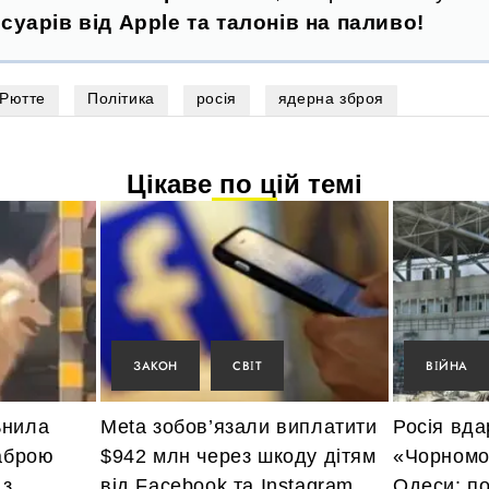
суарів від Apple та талонів на паливо!
Рютте
Політика
росія
ядерна зброя
Цікаве по цій темі
ЗАКОН
СВІТ
ВІЙНА
ьнила
Meta зобов’язали виплатити
Росія вда
ваброю
$942 млн через шкоду дітям
«Чорномо
 з
від Facebook та Instagram
Одеси: по