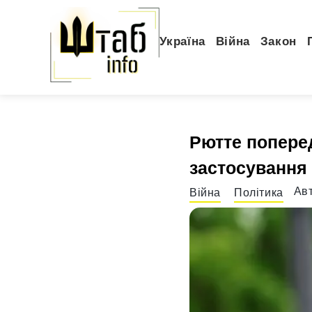
Україна
Війна
Закон
Рютте поперед
застосування 
Ав
Війна
Політика