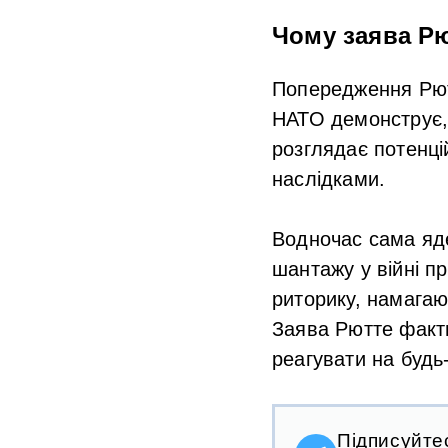
Чому заява Р
Попередження Рютт
НАТО демонструє, 
розглядає потенці
наслідками.
Водночас сама яде
шантажу у війні п
риторику, намагаю
Заява Рютте факти
реагувати на будь
Підписуйте