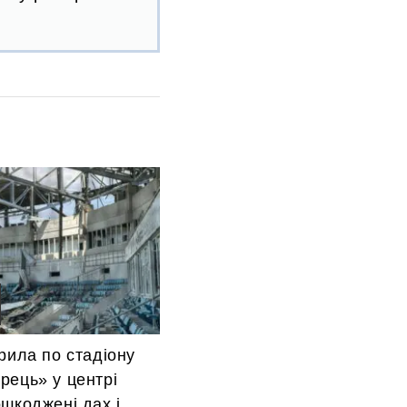
рила по стадіону
рець» у центрі
шкоджені дах і