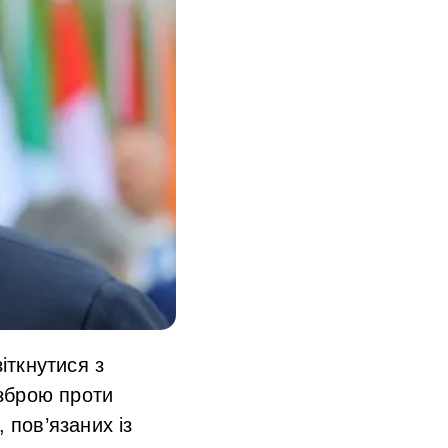
іткнутися з
зброю проти
 пов’язаних із