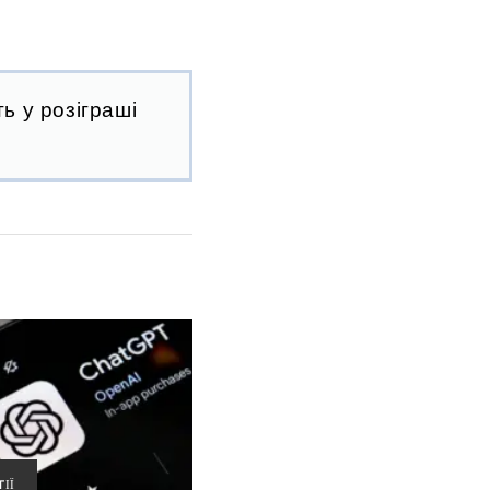
ь у розіграші
ІЇ