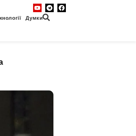
хнології
Думки
а