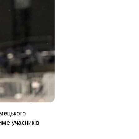
імецького
име учасників