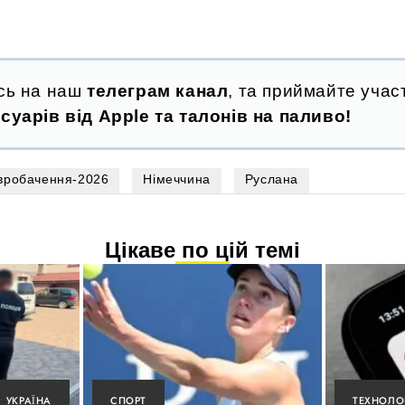
сь на наш
телеграм канал
, та приймайте участ
суарів від Apple та талонів на паливо!
вробачення-2026
Німеччина
Руслана
Цікаве по цій темі
УКРАЇНА
СПОРТ
ТЕХНОЛОГ