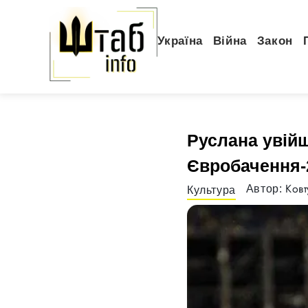
Україна
Війна
Закон
Руслана увійш
Євробачення-
Ковт
Автор:
Культура