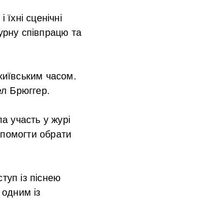
 їхні сценічні
урну співпрацю та
київським часом.
л Брюггер.
а участь у журі
опомогти обрати
туп із піснею
 одним із