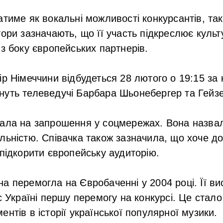
тиме як вокальні можливості конкурсантів, так і
тори зазначають, що її участь підкреслює культ
 з боку європейських партнерів.
ір Німеччини відбудеться 28 лютого о 19:15 за 
нуть телеведучі Барбара Шьонебергер та Гейзе
ала на запрошення у соцмережах. Вона назвал
льністю. Співачка також зазначила, що хоче д
 підкорити європейську аудиторію.
а перемогла на Євробаченні у 2004 році. Її вис
с Україні першу перемогу на конкурсі. Це стало
нтів в історії української популярної музики.