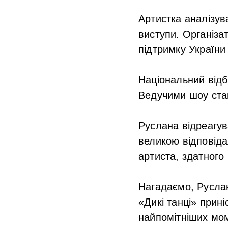
Артистка аналізува
виступи. Організа
підтримку України
Національний відб
Ведучими шоу ста
Руслана відреагув
великою відповіда
артиста, здатного
Нагадаємо, Руслан
«Дикі танці» прині
найпомітніших моме