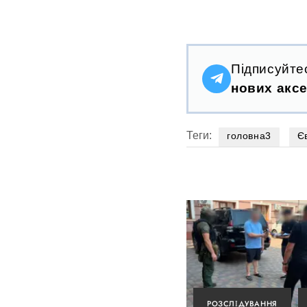
Підписуйте
нових аксе
Теги:
головна3
Є
РОЗСЛІДУВАННЯ