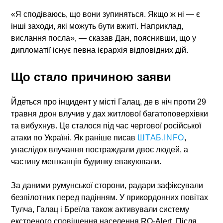
«Я сподіваюсь, що вони зупиняться. Якщо ж ні — є
інші заходи, які можуть бути вжиті. Наприклад,
вислання посла», — сказав Дан, пояснивши, що у
дипломатії існує певна ієрархія відповідних дій.
Що стало причиною заяви
Йдеться про інцидент у місті Галац, де в ніч проти 29
травня дрон влучив у дах житлової багатоповерхівки
та вибухнув. Це сталося під час чергової російської
атаки по Україні. Як раніше писав
ШТАБ.INFO
,
унаслідок влучання постраждали двоє людей, а
частину мешканців будинку евакуювали.
За даними румунської сторони, радари зафіксували
безпілотник перед падінням. У прикордонних повітах
Тулча, Галац і Бреїла також активували систему
екстреного сповіщення населення RO-Alert. Після