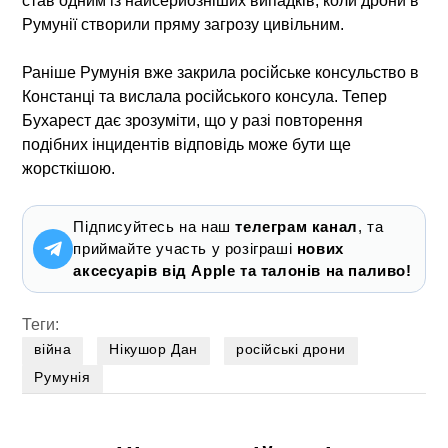
став одним із найсерйозніших випадків, коли дрони в
Румунії створили пряму загрозу цивільним.
Раніше Румунія вже закрила російське консульство в
Констанці та вислала російського консула. Тепер
Бухарест дає зрозуміти, що у разі повторення
подібних інцидентів відповідь може бути ще
жорсткішою.
Підписуйтесь на наш
телеграм канал
, та
приймайте участь у розіграші
нових
аксесуарів від Apple та талонів на паливо!
Теги:
війна
Нікушор Дан
російські дрони
Румунія