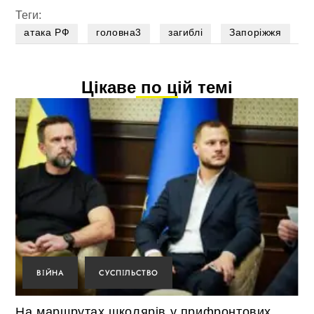
Теги:
атака РФ
головна3
загиблі
Запоріжжя
Цікаве по цій темі
ВІЙНА
СУСПІЛЬСТВО
На маршрутах школярів у прифронтових