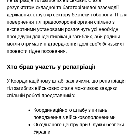
Репатріація тіл загиблих військових стала
результатом складної та багаторівневої взаємодії
державних структур сектору безпеки і оборони. Після
повернення тіл правоохоронні органи спільно з
експертними установами розпочнуть
усі необхідні
процедури для ідентифікації загиблих
, аби родини
могли отримати підтвердження долі своїх близьких і
провести гідне поховання.
Хто брав участь у репатріації
У Координаційному штабі зазначили, що
репатріація
тіл загиблих військових
стала можливою завдяки
спільній роботі представників:
Координаційного штабу з питань
поводження з військовополоненими
Об’єднаного центру при Службі безпеки
України