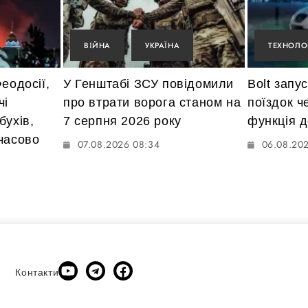
ВІЙНА
УКРАЇНА
ТЕХНОЛОГ
еодосії,
У Генштабі ЗСУ повідомили
Bolt запу
чі
про втрати ворога станом на
поїздок ч
бухів,
7 серпня 2026 року
функція д
часово
07.08.2026 08:34
06.08.20
Контакти