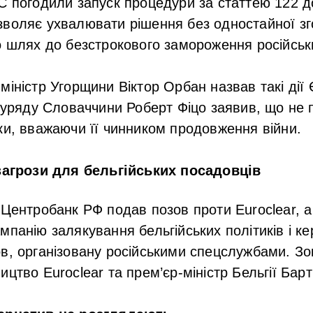
С погодили запуск процедури за статтею 122 д
воляє ухвалювати рішення без одностайної зго
о шлях до безстрокового замороження російськи
міністр Угорщини Віктор Орбан назвав такі ді
к уряду Словаччини Роберт Фіцо заявив, що не 
ки, вважаючи її чинником продовження війни.
 загрози для бельгійських посадовців
 Центробанк РФ подав позов проти Euroclear, а 
панію залякування бельгійських політиків і ке
в, організовану російськими спецслужбами. Зо
ицтво Euroclear та прем’єр-міністр Бельгії Бар