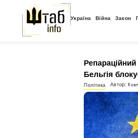
Україна
Війна
Закон
Репараційний 
Бельгія блоку
Ковт
Автор:
Політика