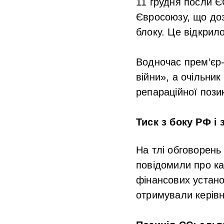
11 грудня посли Є
Євросоюзу, що доз
блоку. Це відкрил
Водночас прем’єр-
війни», а очільни
репараційної пози
Тиск з боку РФ і
На тлі обговорень
повідомили про кам
фінансових устано
отримували керівн