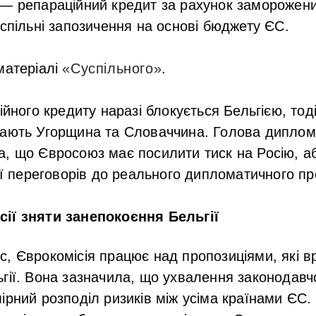
— репараційний кредит за рахунок заморожени
 спільні запозичення на основі бюджету ЄС.
матеріалі
«Суспільного»
.
ійного кредиту наразі блокується Бельгією, тод
пають Угорщина та Словаччина. Голова диплом
, що Євросоюз має посилити тиск на Росію, аб
ції переговорів до реального дипломатичного пр
ії зняти занепокоєння Бельгії
, Єврокомісія працює над пропозиціями, які 
гії. Вона зазначила, що ухвалення законодавч
ірний розподіл ризиків між усіма країнами ЄС.