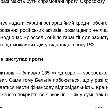
у разі мають бути спрямовані проти Євросоюзу,
нує надати Україні репараційний кредит обсяг
ожених російських активів, розміщених не лише
 Водночас Брюссель обіцяє гарантії для захист
в від можливих дій у відповідь з боку РФ.
ія виступає проти
активів — близько 185 млрд євро — зосереджен
lear. Саме тому Бельгія побоюється, що у разі 
едеться нести фінансову відповідальність. Краї
еного покриття всіх ризиків — як у сумі, так і в