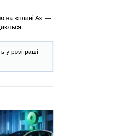
о на «плані А» —
даються.
ь у розіграші