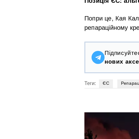
Позиція ЄС: аль
Попри це, Кая Ка
репараційному кред
Підписуйте
нових аксе
Теги:
ЄС
Репарац