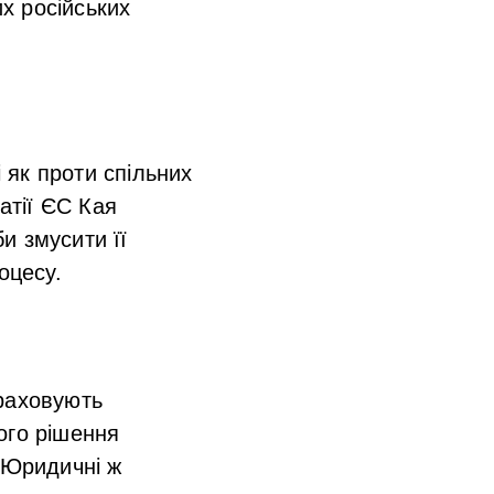
х російських
і як проти спільних
атії ЄС Кая
и змусити її
оцесу.
враховують
ого рішення
 Юридичні ж