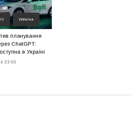
ІЇ
УКРАЇНА
стив планування
ерез ChatGPT:
оступна в Україні
26 23:05