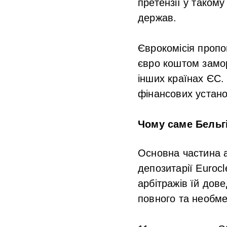
претензії у таком
держав.
Єврокомісія пропо
євро коштом замор
інших країнах ЄС.
фінансових устано
Чому саме Бельг
Основна частина 
депозитарії Euroc
арбітражів їй дов
повного та необмеж