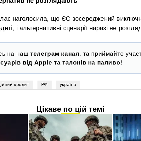
тернатив не розглядають
ллас наголосила, що ЄС зосереджений виключн
иті, і альтернативні сценарії наразі не розгля
сь на наш
телеграм канал
, та приймайте участ
суарів від Apple та талонів на паливо!
ійний кредит
РФ
україна
Цікаве по цій темі