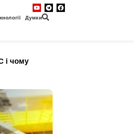
хнології
Думки
С і чому