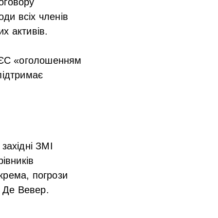
оговору
ди всіх членів
х активів.
ї ЄС «оголошенням
підтримає
західні ЗМІ
рівників
крема, погрози
т Де Вевер.