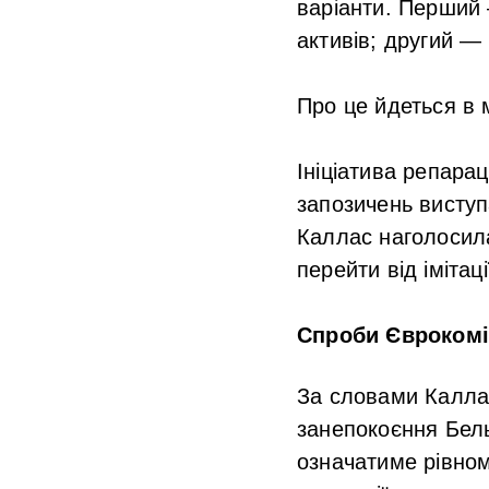
варіанти
.
Перший 
активів; другий —
Про це йдеться в 
Ініціатива репарац
запозичень висту
Каллас наголосила
перейти від іміта
Спроби Єврокоміс
За словами Каллас
занепокоєння Бель
означатиме рівном