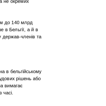
 а не окремих
ом до 140 млрд
 в Бельгії, а й в
у держав-членів та
а в бельгійському
судових рішень або
на вимагає
 часі.