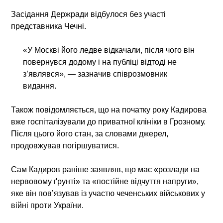
Засідання Держради відбулося без участі
представника Чечні.
«У Москві його ледве відкачали, після чого він
повернувся додому і на публіці відтоді не
з’являвся», — зазначив співрозмовник
видання.
Також повідомляється, що на початку року Кадирова
вже госпіталізували до приватної клініки в Грозному.
Після цього його стан, за словами джерел,
продовжував погіршуватися.
Сам Кадиров раніше заявляв, що має «розлади на
нервовому ґрунті» та «постійне відчуття напруги»,
яке він пов’язував із участю чеченських військових у
війні проти України.