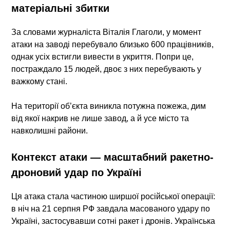
матеріальні збитки
За словами журналіста Віталія Глаголи, у момент
атаки на заводі перебувало близько
600 працівників
,
однак усіх встигли вивести в укриття. Попри це,
постраждало
15 людей
, двоє з них перебувають у
важкому стані.
На території об’єкта виникла потужна пожежа, дим
від якої накрив не лише завод, а й усе місто та
навколишні райони.
Контекст атаки — масштабний ракетно-
дроновий удар по Україні
Ця атака стала частиною ширшої російської операції:
в ніч на 21 серпня РФ завдала масованого удару по
Україні, застосувавши сотні ракет і дронів. Українська