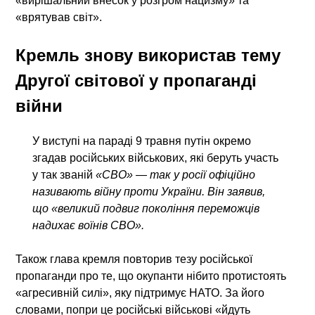
«вирішальний внесок у розгром нацизму» та
«врятував світ».
Кремль знову використав тему
Другої світової у пропаганді
війни
У виступі на параді 9 травня путін окремо
згадав російських військових, які беруть участь
у так званій
«СВО» — так у росії офіційно
називають війну проти України. Він заявив,
що «великий подвиг покоління переможців
надихає воїнів СВО».
Також глава кремля повторив тезу російської
пропаганди про те, що окупанти нібито протистоять
«агресивній силі», яку підтримує НАТО. За його
словами, попри це російські військові «йдуть