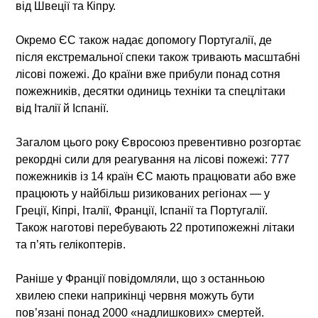
від Швеції та Кіпру.
Окремо ЄС також надає допомогу Португалії, де
після екстремальної спеки також тривають масштабні
лісові пожежі. До країни вже прибули понад сотня
пожежників, десятки одиниць техніки та спецлітаки
від Італії й Іспанії.
Загалом цього року Євросоюз превентивно розгортає
рекордні сили для реагування на лісові пожежі: 777
пожежників із 14 країн ЄС мають працювати або вже
працюють у найбільш ризикованих регіонах — у
Греції, Кіпрі, Італії, Франції, Іспанії та Португалії.
Також наготові перебувають 22 протипожежні літаки
та п’ять гелікоптерів.
Раніше у Франції повідомляли, що з останньою
хвилею спеки наприкінці червня можуть бути
пов’язані понад 2000 «надлишкових» смертей.