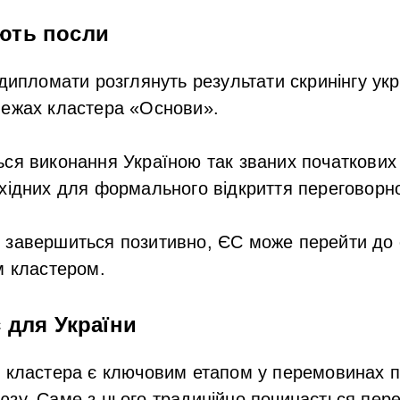
ють посли
 дипломати розглянуть результати скринінгу укр
межах кластера «Основи».
ся виконання Україною так званих початкових 
хідних для формального відкриття переговорно
 завершиться позитивно, ЄС може перейти до о
м кластером.
 для України
 кластера є ключовим етапом у перемовинах п
зу. Саме з нього традиційно починається пере