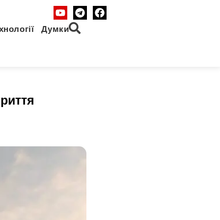
хнології
Думки
криття