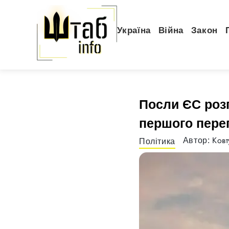
Україна
Війна
Закон
Посли ЄС розп
першого пере
Ковт
Автор:
Політика