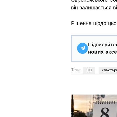
він залишається в
Рішення щодо цьог
Підписуйте
нових аксе
Теги:
ЄС
кластер