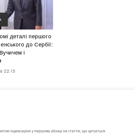
А
омі деталі першого
ленського до Сербії:
 Вучичем і
м
6 22:15
ритою індексацією у першому абзаці на статтю, що цитується.