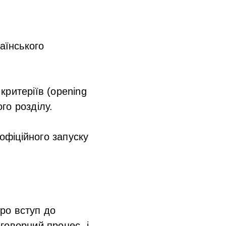
аїнського
критеріїв (opening
го розділу.
фіційного запуску
ро вступ до
говорний процес, і