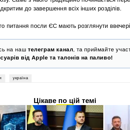
ідкритим до завершення всіх інших розділів.
о питання посли ЄС мають розглянути ввечері
сь на наш
телеграм канал
, та приймайте участ
суарів від Apple та талонів на паливо!
и
україна
Цікаве по цій темі