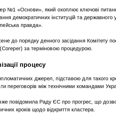
тер №1 «Основи», який охоплює ключові питан
ання демократичних інституцій та державного 
пейська правда».
ене до порядку денного засідання Комітету по
(Coreper) за терміновою процедурою.
ізації процесу
пломатичних джерел, підставою для такого кр
ати переговорів між технічними командами Укр
 вже повідомила Раду ЄС про прогрес, що дозв
ичних кроків щодо відкриття кластера.