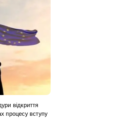
ури відкриття
х процесу вступу