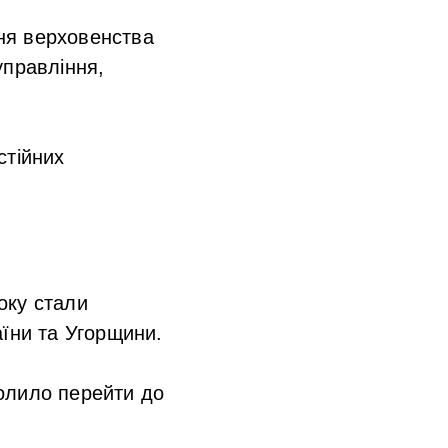
ня верховенства
управління,
стійних
оку стали
аїни та Угорщини.
олило перейти до