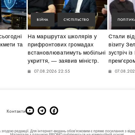
ВІЙНА
СУСПІЛЬСТВО
ПОЛІТИК
сьогодні
На маршрутах школярів у
Стали від
икмети та
прифронтових громадах
візиту Зе
встановлюватимуть мобільні
зустріч із
укриття, — заявив міністр.
прем’єро
07.08.2026 22:55
07.08.202
Контакти
а згодою редакції. Для інтернет-видань обовʼязковим є пряме посилання з відк
Матеріали з плашкою PROMO публікуються на комерційній основі.