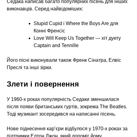
Седака написав багато популярних пісень для інших
виконавців. Серед найвідоміших:
Stupid Cupid і Where the Boys Are для
Конні Френсіс
Love Will Keep Us Together — хіт дуету
Captain and Tennille
Його пісні виконували також Френк Сінатра, Елвіс
Преслі та інші зірки.
Злети і повернення
У 1960-х роках популярність Седаки зменшилася
після появи британських гуртів, зокрема The Beatles.
Тоді музикант зосередився на написанні пісень.
Нове піднесення кар’єри відбулося у 1970-х роках за
підтримки Елтон Джон, який допоміг йому