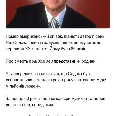
Помер американський співак, піаніст і автор пісень
Ніл Седака, один із найуспішніших попмузикантів
середини ХХ століття. Йому було 86 років.
Про смерть
повідомили
представники родини.
У заяві рідних зазначається, що Седака був
«справжньою легендою рок-н-ролу і натхненням для
мільйонів людей».
За понад 60 років творчої кар’єри музикант створив
десятки хітів, серед яких: