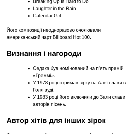
Breaking Up Is Hard to Do
Laughter in the Rain
Calendar Girl
Його композиції неодноразово очолювали
американський чарт Billboard Hot 100.
Визнання і нагороди
Седака був номінований на п’ять премій
«Греммі».
У 1978 році отримав зірку на Алеї слави в
Голлівуді.
У 1983 році його включили до Зали слави
авторів пісень.
Автор хітів для інших зірок