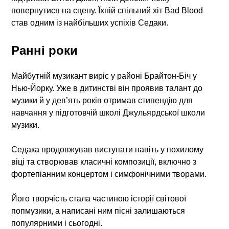
повернутися на сцену. Їхній спільний хіт Bad Blood
став одним із найбільших успіхів Седаки.
Ранні роки
Майбутній музикант виріс у районі Брайтон-Біч у
Нью-Йорку. Уже в дитинстві він проявив талант до
музики й у дев’ять років отримав стипендію для
навчання у підготовчій школі Джульярдської школи
музики.
Седака продовжував виступати навіть у похилому
віці та створював класичні композиції, включно з
фортепіанним концертом і симфонічними творами.
Його творчість стала частиною історії світової
попмузики, а написані ним пісні залишаються
популярними і сьогодні.