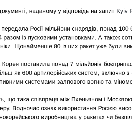
документі, наданому у відповідь на запит
Kyiv 
 передала Росії мільйони снарядів, понад 100 
24 разом із пусковими установками. А також сот
хніки. Щонайменше 80 із цих ракет уже були вик
а Корея поставила понад 7 мільйонів боєприпасі
 більш як 600 артилерійських систем, включно 
ктивними системами залпового вогню та міном
ь, що така співпраця між Пхеньяном і Москво
еру. Водночас ознак використання Росією висо
чнокорейського виробництва у ракетах чи безпіл