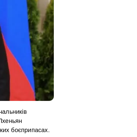
чальників
 Пхеньян
ьких боєприпасах.