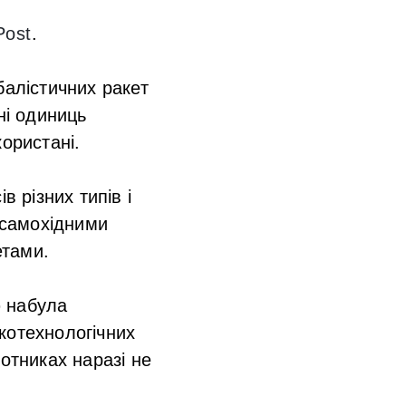
Post
.
балістичних ракет
ні одиниць
ористані.
в різних типів і
з самохідними
етами.
ю набула
котехнологічних
отниках наразі не