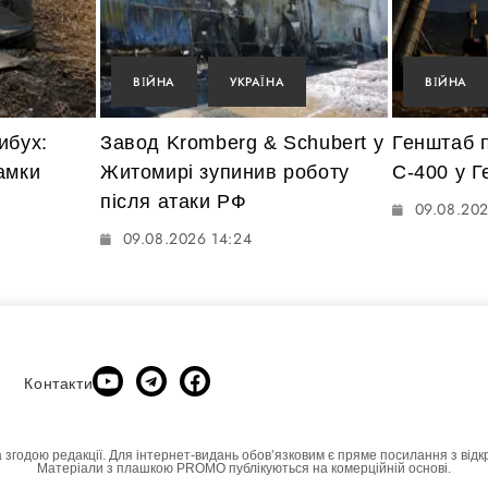
ВІЙНА
УКРАЇНА
ВІЙНА
ибух:
Завод Kromberg & Schubert у
Генштаб 
амки
Житомирі зупинив роботу
С-400 у 
після атаки РФ
09.08.202
09.08.2026 14:24
Контакти
а згодою редакції. Для інтернет-видань обовʼязковим є пряме посилання з відк
Матеріали з плашкою PROMO публікуються на комерційній основі.