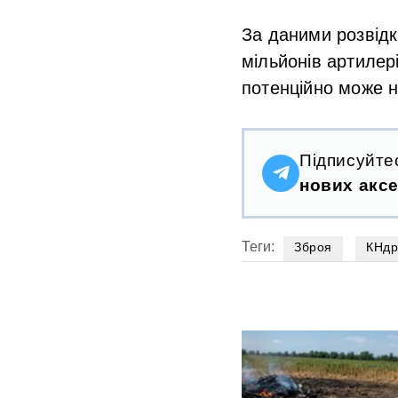
За даними розвід
мільйонів артилері
потенційно може н
Підписуйте
нових аксе
Теги:
Зброя
КНд