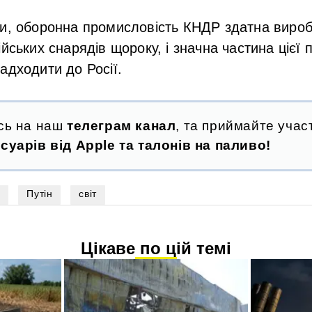
ки, оборонна промисловість КНДР здатна вироб
йських снарядів щороку, і значна частина цієї п
адходити до Росії.
сь на наш
телеграм канал
, та приймайте участ
суарів від Apple та талонів на паливо!
р
Путін
світ
Цікаве по цій темі