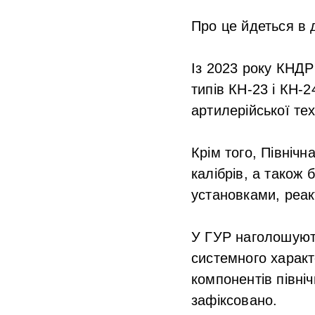
Про це йдеться в 
Із 2023 року КНДР
типів КН-23 і КН-
артилерійської те
Крім того, Північн
калібрів, а також
установками, реа
У ГУР наголошуют
системного характ
компонентів півні
зафіксовано.