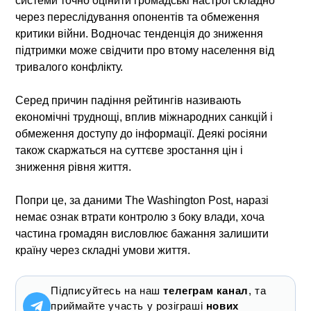
системи точно оцінити громадські настрої складно
через переслідування опонентів та обмеження
критики війни. Водночас тенденція до зниження
підтримки може свідчити про втому населення від
тривалого конфлікту.
Серед причин падіння рейтингів називають
економічні труднощі, вплив міжнародних санкцій і
обмеження доступу до інформації. Деякі росіяни
також скаржаться на суттєве зростання цін і
зниження рівня життя.
Попри це, за даними The Washington Post, наразі
немає ознак втрати контролю з боку влади, хоча
частина громадян висловлює бажання залишити
країну через складні умови життя.
Підписуйтесь на наш
телеграм канал
, та
приймайте участь у розіграші
нових