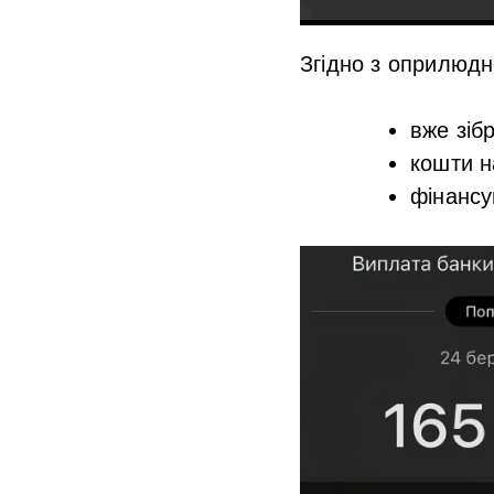
Згідно з оприлюд
вже зіб
кошти н
фінансу