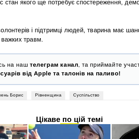
с стан якого ще потребує спостереження, дем
олонтерів і підтримці людей, тварина має ша
 важких травм.
сь на наш
телеграм канал
, та приймайте участ
суарів від Apple та талонів на паливо!
лень Борис
Рівненщина
Суспільство
Цікаве по цій темі