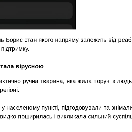
ь Борис стан якого напряму залежить від реабі
 підтримку.
стала вірусною
ктично ручна тварина, яка жила поруч із людь
егіоні.
 у населеному пункті, підгодовували та знімал
идко поширилась і викликала сильний суспіль