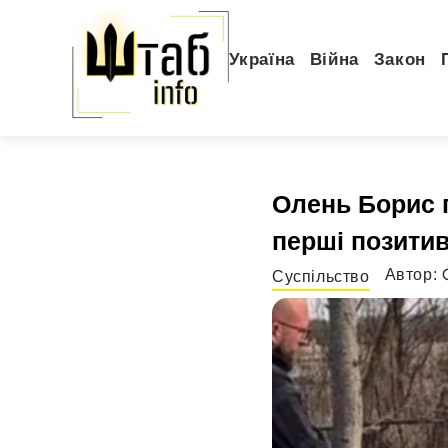
Україна
Війна
Закон
Олень Борис п
перші позитив
Автор:
Суспільство