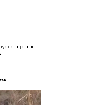
 рук і контролює
у.
реж.