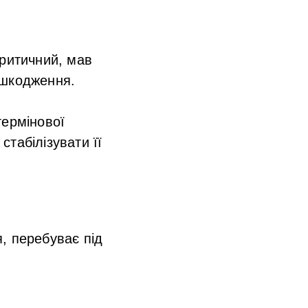
критичний, мав
ушкодження.
термінової
табілізувати її
, перебуває під