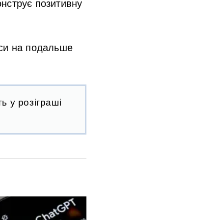
онструє позитивну
нси на подальше
ь у розіграші