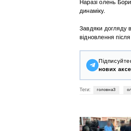
Наразі олень Бори
динаміку.
Завдяки догляду в
відновлення після
Підписуйте
нових аксе
Теги:
головна3
о