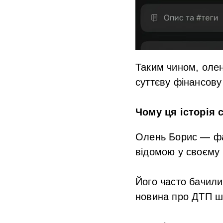
Таким чином, олен
суттєву фінансову
Чому ця історія 
Олень Борис — фа
відомою у своєму р
Його часто бачили
новина про ДТП шв