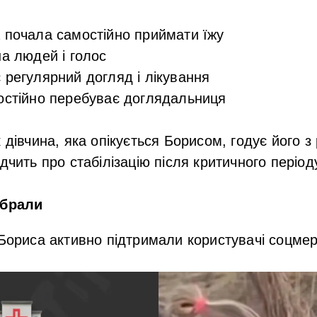
а почала
самостійно приймати їжу
на людей і голос
 регулярний догляд і лікування
остійно перебуває доглядальниця
 дівчина, яка опікується Борисом, годує його з
дчить про стабілізацію після критичного період
ібрали
 Бориса активно підтримали користувачі соцме