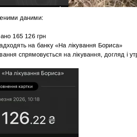
неними даними:
рано
165 126 грн
адходять на банку «На лікування Бориса»
вання спрямовується на лікування, догляд і у