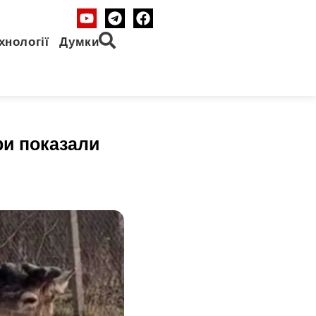
хнології
Думки
ри показали