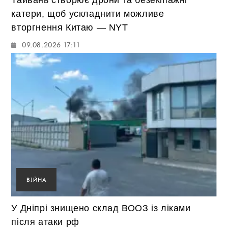
Тайвань створює дрони та безекіпажні
катери, щоб ускладнити можливе
вторгнення Китаю — NYT
09.08.2026 17:11
ВІЙНА
У Дніпрі знищено склад ВООЗ із ліками
після атаки рф