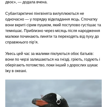
двоє», — додала вчена.
Субантарктичні пінгвінята вилуплюються не
одночасно — у порядку відкладання яєць. Спочатку
вони вкриті сірим пушком, який поступово густішає та
темнішає. Приблизно через місяць після народження
малюки починають линяти та переходять від пуху до
справжнього пір’я.
Увесь цей час за малими піклуються обоє батьків:
вони по черзі залишаються на гнізді, гріють, годують і
оберігають потомство, поки інший з дорослих шукає
їжу в океані.