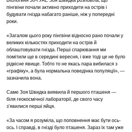
Біологиня 30-ї УАЕ Зоя Швидка розповіла, що
пінгвіни почали активно приходити на острів і
будувати гнізда набагато раніше, ніж у попередні
роки.
«Загалом цього року пінгвіни відносно рано почали у
великих кількостях приходити на острів й
облаштовувати гнізда. Перші спарювання ми
помітили ще в середині вересня, і вже тоді це не було
рідкісне явище. Тобто то не якась пара вибилася з
«графіку», а була нормальна поведінка популяції», —
зазначила вона.
Саме Зоя Швидка виявила й першого пташеня —
біля геокосмічної лабораторії, де свого часу
з’явилися перші яйця.
«За часом я розуміла, що поповнення має бути ось-
ось. І справді, в гнізді було пташеня. Зараз їх там уже