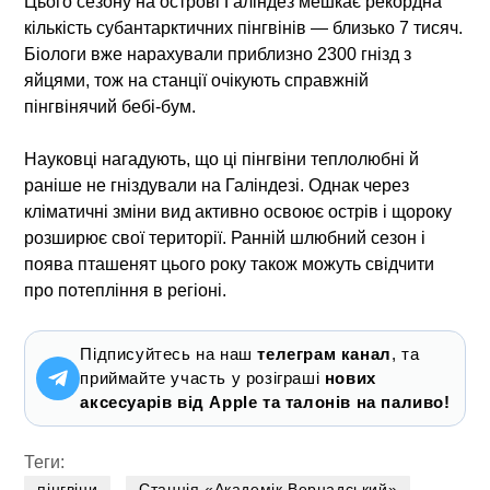
Цього сезону на острові Галіндез мешкає рекордна
кількість субантарктичних пінгвінів — близько 7 тисяч.
Біологи вже нарахували приблизно 2300 гнізд з
яйцями, тож на станції очікують справжній
пінгвінячий бебі-бум.
Науковці нагадують, що ці пінгвіни теплолюбні й
раніше не гніздували на Галіндезі. Однак через
кліматичні зміни вид активно освоює острів і щороку
розширює свої території. Ранній шлюбний сезон і
поява пташенят цього року також можуть свідчити
про потепління в регіоні.
Підписуйтесь на наш
телеграм канал
, та
приймайте участь у розіграші
нових
аксесуарів від Apple та талонів на паливо!
Теги:
пінгвіни
Станція «Академік Вернадський»