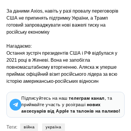
За даними Axios, навіть у разі провалу переговорів
США не припинять підтримку України, а Трамп
готовий запроваджувати нові важелі тиску на
російську економіку
Нагадаємо:
Остання зустріч президентів США і РФ відбулася у
2021 році в Женеві. Вона не запобігла
повномасштабному вторгненню. Аляска ж уперше
приймає офіційний візит російського лідера за всю
історію американсько-російських відносин
Підписуйтесь на наш
телеграм канал
, та
приймайте участь у розіграші
нових
аксесуарів від Apple та талонів на паливо!
Теги:
війна
україна