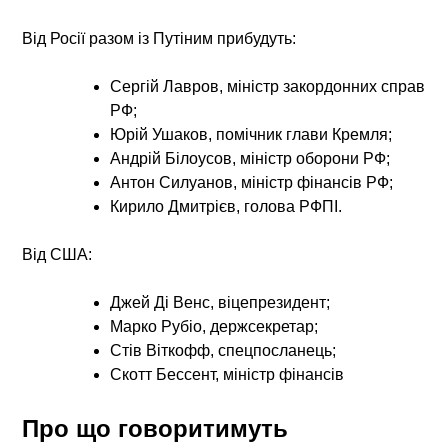
Від Росії разом із Путіним прибудуть:
Сергій Лавров, міністр закордонних справ
РФ;
Юрій Ушаков, помічник глави Кремля;
Андрій Білоусов, міністр оборони РФ;
Антон Силуанов, міністр фінансів РФ;
Кирило Дмитрієв, голова РФПІ.
Від США:
Джей Ді Венс, віцепрезидент;
Марко Рубіо, держсекретар;
Стів Віткофф, спецпосланець;
Скотт Бессент, міністр фінансів
Про що говоритимуть