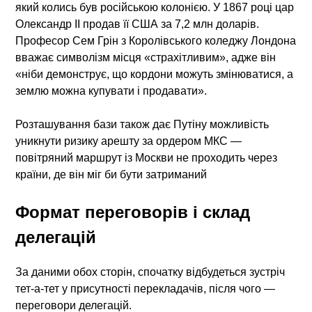
який колись був російською колонією. У 1867 році цар
Олександр II продав її США за 7,2 млн доларів.
Професор Сем Грін з Королівського коледжу Лондона
вважає символізм місця «страхітливим», адже він
«ніби демонструє, що кордони можуть змінюватися, а
землю можна купувати і продавати».
Розташування бази також дає Путіну можливість
уникнути ризику арешту за ордером МКС —
повітряний маршрут із Москви не проходить через
країни, де він міг би бути затриманий
Формат переговорів і склад
делегацій
За даними обох сторін, спочатку відбудеться зустріч
тет-а-тет у присутності перекладачів, після чого —
переговори делегацій.