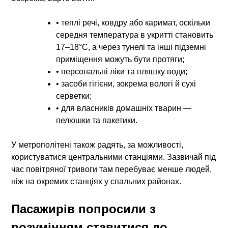
• теплі речі, ковдру або каримат, оскільки
середня температура в укритті становить
17–18°C, а через тунелі та інші підземні
приміщення можуть бути протяги;
• персональні ліки та пляшку води;
• засоби гігієни, зокрема вологі й сухі
серветки;
• для власників домашніх тварин —
пелюшки та пакетики.
У метрополітені також радять, за можливості,
користуватися центральними станціями. Зазвичай під
час повітряної тривоги там перебуває менше людей,
ніж на окремих станціях у спальних районах.
Пасажирів попросили з
розумінням ставитися до