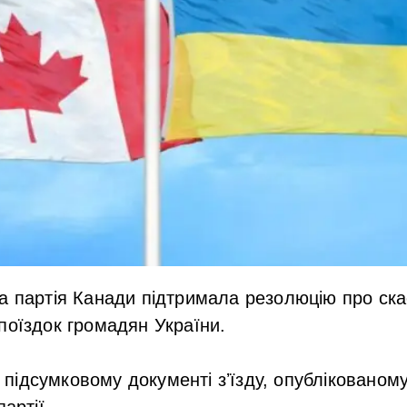
а партія Канади підтримала резолюцію про ска
поїздок громадян України.
 підсумковому документі зʼїзду, опублікованом
артії.