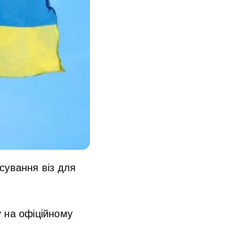
сування віз для
у на офіційному