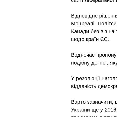
Відповідне рішення
Монреалі. Політс
Канади без віз на
щодо країн ЄС.
Водночас пропонує
подібну до тієї, 
У резолюції нагол
відданість демокр
Варто зазначити, 
України ще у 2016