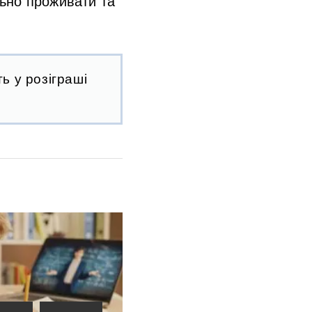
ьно проживати та
ь у розіграші