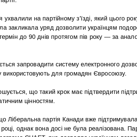
 ухвалили на партійному з’їзді, який цього рок
ила закликала уряд дозволити українцям подо
 термін до 90 днів протягом пів року — за анал
ться запровадити систему електронного дозвол
яку використовують для громадян Євросоюзу.
ошується, що такий крок має підтвердити підтр
атичним цінностям.
що Ліберальна партія Канади вже підтримувала
 році, однак вона досі не була реалізована. Па