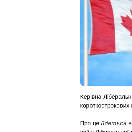
Керівна Ліберальн
короткострокових 
Про це
йдеться
в
сайті Ліберальної п