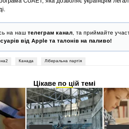
програма CUAET, яка дозволяє українцям легал
і.
сь на наш
телеграм канал
, та приймайте участ
суарів від Apple та талонів на паливо!
вна2
Канада
Ліберальна партія
Цікаве по цій темі