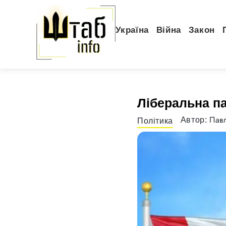
Україна
Війна
Закон
Ліберальна па
Павл
Автор:
Політика