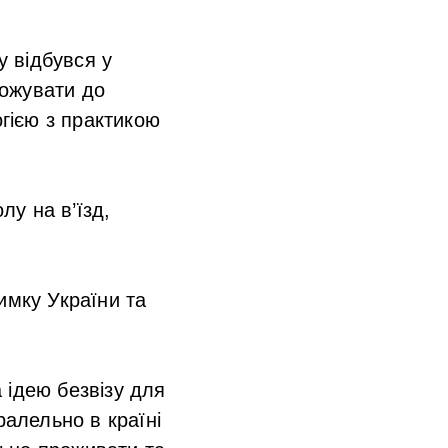
у відбувся у
рожувати до
огією з практикою
у на в’їзд,
имку України та
 ідею безвізу для
ралельно в країні